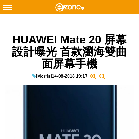
搜尋
HUAWEI Mate 20 屏幕
Facebook
Instagram
設計曝光 首款瀏海雙曲
科技焦點
面屏幕手機
網絡生活
遊戲動漫
|
Morris
|
14-08-2018 19:17
|
教學評測
EduTech
IT Times
生成式AI與雲端應用
Enterprise Digital Transformation