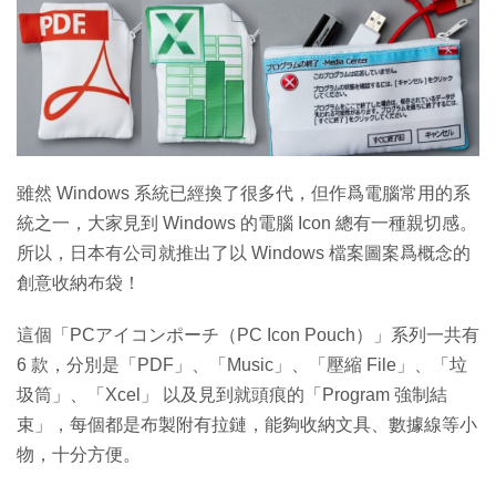
特集
雖然 Windows 系統已經換了很多代，但作爲電腦常用的系
統之一，大家見到 Windows 的電腦 Icon 總有一種親切感。
所以，日本有公司就推出了以 Windows 檔案圖案爲概念的
創意收納布袋！
這個「PCアイコンポーチ（PC Icon Pouch）」系列一共有
6 款，分別是「PDF」、「Music」、「壓縮 File」、「垃
圾筒」、「Xcel」 以及見到就頭痕的「Program 強制結
束」，每個都是布製附有拉鏈，能夠收納文具、數據線等小
物，十分方便。