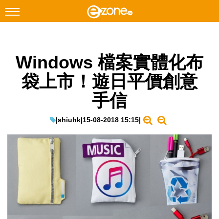
搜尋
Windows 檔案實體化布
Facebook
Instagram
袋上市！遊日平價創意
科技焦點
手信
網絡生活
遊戲動漫
|
shiuhk
|
15-08-2018 15:15
|
教學評測
EduTech
IT Times
生成式AI與雲端應用
Enterprise Digital Transformation