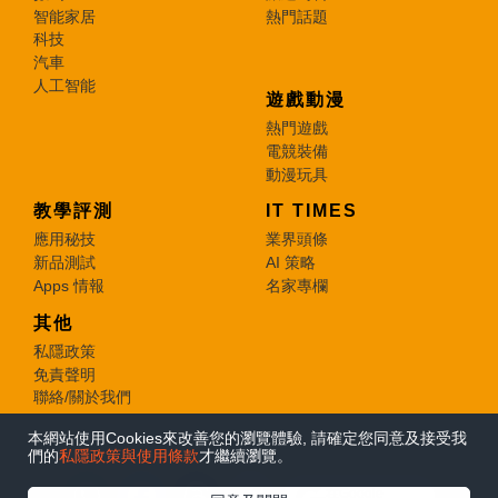
智能家居
熱門話題
科技
汽車
人工智能
遊戲動漫
熱門遊戲
電競裝備
動漫玩具
教學評測
IT TIMES
應用秘技
業界頭條
新品測試
AI 策略
Apps 情報
名家專欄
其他
私隱政策
免責聲明
聯絡/關於我們
本網站使用Cookies來改善您的瀏覽體驗, 請確定您同意及接受我
© 2026 e-zone. All Rights Reserved.
們的
私隱政策與使用條款
才繼續瀏覽。
在Google