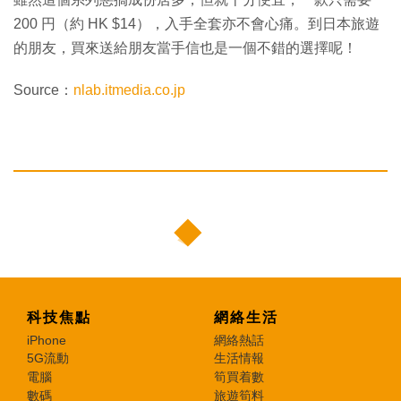
200 円（約 HK $14），入手全套亦不會心痛。到日本旅遊
的朋友，買來送給朋友當手信也是一個不錯的選擇呢！
Source：
nlab.itmedia.co.jp
科技焦點
網絡生活
iPhone
網絡熱話
5G流動
生活情報
電腦
筍買着數
數碼
旅遊筍料