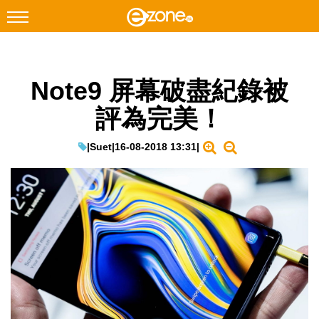
搜尋
Note9 屏幕破盡紀錄被
Facebook
Instagram
評為完美！
科技焦點
網絡生活
|
Suet
|
16-08-2018 13:31
|
遊戲動漫
教學評測
EduTech
IT Times
生成式AI與雲端應用
Enterprise Digital Transformation