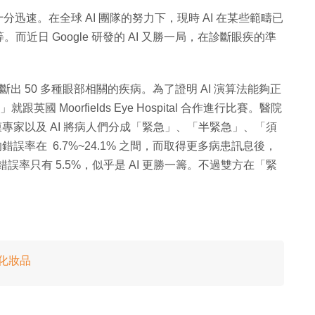
迅速。在全球 AI 團隊的努力下，現時 AI 在某些範疇已
近日 Google 研發的 AI 又勝一局，在診斷眼疾的準
I 診斷出 50 多種眼部相關的疾病。為了證明 AI 演算法能夠正
國 Moorfields Eye Hospital 合作進行比賽。醫院
網膜專家以及 AI 將病人們分成「緊急」、「半緊急」、「須
誤率在 6.7%~24.1% 之間，而取得更多病患訊息後，
 的錯誤率只有 5.5%，似乎是 AI 更勝一籌。不過雙方在「緊
。
牌化妝品