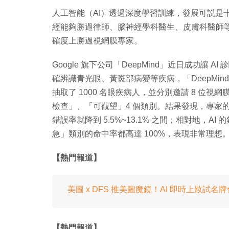
人工智能（AI）透過深度學習訓練，發展可説是十分
經能夠勝過律師、腦神經學科醫生、皮膚科醫師等。而
確度上勝過視網膜專家。
Google 旗下公司「DeepMind」近日成功讓 A
確辨識青光眼、黃斑部病變等疾病，「DeepMind」就跟英
抽取了 1000 名眼疾病人，並分別邀請 8 位視
檢查」、「可觀望」4 個類別。結果發現，專家的錯
錯誤率就降到 5.5%~13.1% 之間；相對地，AI
急」類別的命中率都高達 100%，表現非常理想
【熱門報道】
美圖 x DFS 推美圖魔鏡！AI 即時上妝試名
【熱門報道】