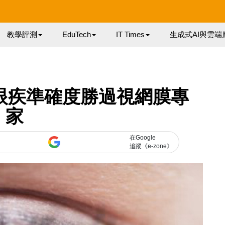
教學評測
EduTech
IT Times
生成式AI與雲端
斷眼疾準確度勝過視網膜專
家
在Google
追蹤《e-zone》