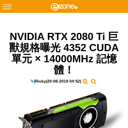
搜尋
NVIDIA RTX 2080 Ti 巨
Facebook
Instagram
獸規格曝光 4352 CUDA
科技焦點
單元 × 14000MHz 記憶
網絡生活
體！
遊戲動漫
教學評測
|
Ricky
|
20-08-2018 04:52
|
EduTech
IT Times
生成式AI與雲端應用
Enterprise Digital Transformation