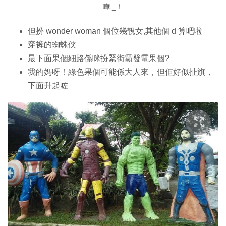
嘩 _！
但扮 wonder woman 個位幾靚女,其他個 d 算吧啦
穿裤的蜘蛛侠
最下面果個細路係咪扮緊街霸發電果個?
我的媽呀！綠色果個可能係大人來，但佢好似扯旗，
下面升起咗