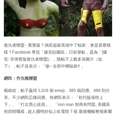
特集
復仇者聯盟 - 賓賓版？倘若超級英雄中了輻射，會是甚麼模
樣？Facebook 專頁「爆笑貼圖區」日前發帖，題為「[爆
笑: 菲律賓版復仇者聯盟]」，隨帖子上載多張圖片（如
下），帖子並表示：「慘~ 全部中晒輻射!! 」
網民：冇仇報聯盟
截稿前，帖子贏得 1,016 個 emoji、385 個回應、488 則分
享。不少網民忍痛回應。有網民表示：「初代版係咁上
下」、「打左黑心疫苗」、「iron man 智商有問題, 美國長
初四咁嘅樣 , 超人擺明好似上咗電咁 7 樣 最後嗰幅整個家屬