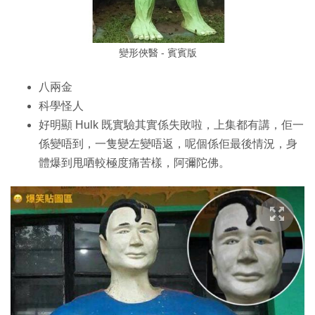
變形俠醫 - 賓賓版
八兩金
科學怪人
好明顯 Hulk 既實驗其實係失敗啦，上集都有講，佢一
係變唔到，一隻變左變唔返，呢個係佢最後情況，身
體爆到甩哂較極度痛苦樣，阿彌陀佛。