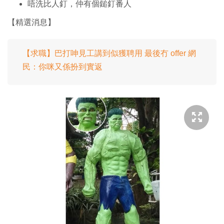
唔洗比人釘，仲有個鎚釘番人
【精選消息】
【求職】巴打呻見工講到似獲聘用 最後冇 offer 網
民：你咪又係扮到實返