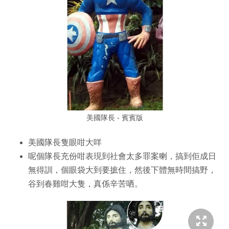
美國隊長 - 賓賓版
美國隊長隻眼咁大咩
呢個隊長充份咁表現到社會太多罪案喇，搞到佢成日
無得訓，個眼袋大到要摭住，然後下體無時間搞野，
谷到春雞咁大隻，真係辛苦哂。