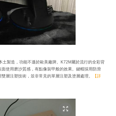
由台灣本土製造，功能不遜於歐美廠牌。K72M屬於流行的全彩背
表面使用磨沙質感，有點像裝甲般的效果。鍵帽採用防滑
用雙層注塑技術，並非常見的單層注塑及塗層處理。
【詳