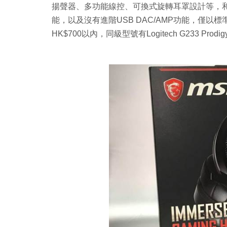
揚聲器、多功能線控、可換式旋轉耳罩設計等，和旗艦級
能，以及沒有進階USB DAC/AMP功能，僅以
HK$700以內，同級型號有Logitech G233 Prodigy