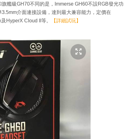
GH70不同的是，Immerse GH60不設RGB發光功
標準3.5mm介面連接設備，達到最大兼容能力，定價在
及HyperX Cloud II等。
【詳細試玩】