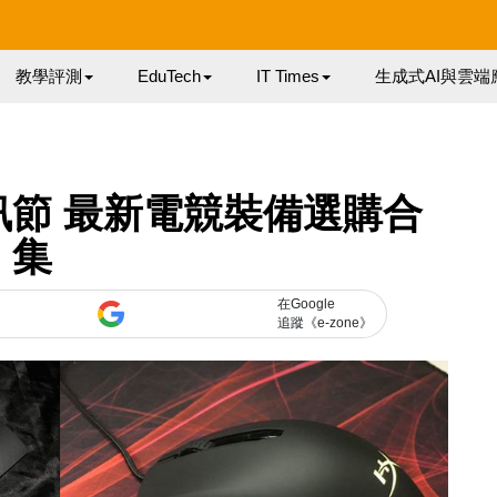
教學評測
EduTech
IT Times
生成式AI與雲端
訊節 最新電競裝備選購合
集
在Google
追蹤《e-zone》