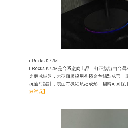
i-Rocks K72M
i-Rocks K72M是台系廠商出品，打正旗號
光機械鍵盤，大型面板採用香檳金色鋁製成形，
抗油污設計，表面有微細坑紋成形，翻轉可見採
細試玩】