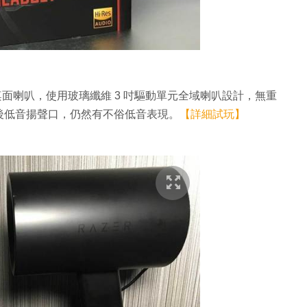
的2.0桌面喇叭，使用玻璃纖維 3 吋驅動單元全域喇叭設計，無重
後低音揚聲口，仍然有不俗低音表現。
【詳細試玩】