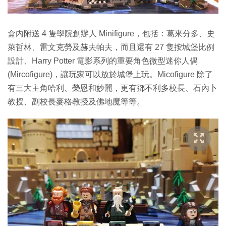
盒內附送 4 隻學院創辦人 Minifigure，包括：葛來分多、史
萊哲林、雷文克勞及赫夫帕夫，而且還有 27 隻按城堡比例
設計、Harry Potter 電影系列的重要角色微型迷你人偶
(Mircofigure)，讓玩家可以放於城堡上玩。Micofigure 除了
有三大主角哈利、榮恩和妙麗，更有鄧不利多校長、石內卜
教授、副校長麥格教授及佛地魔等等。