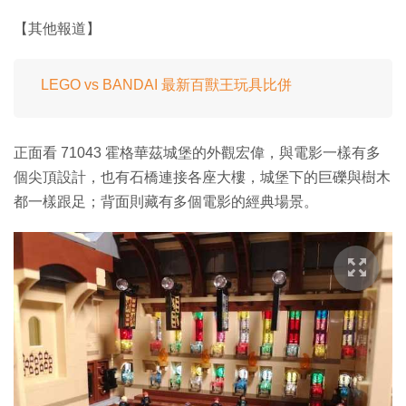
【其他報道】
LEGO vs BANDAI 最新百獸王玩具比併
正面看 71043 霍格華茲城堡的外觀宏偉，與電影一樣有多
個尖頂設計，也有石橋連接各座大樓，城堡下的巨礫與樹木
都一樣跟足；背面則藏有多個電影的經典場景。