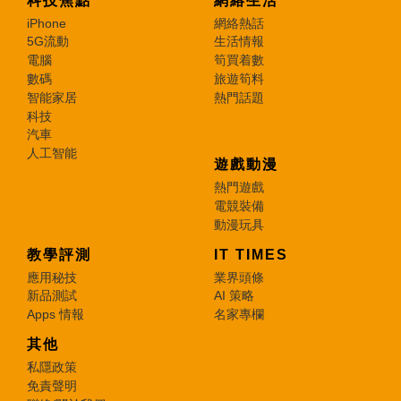
科技焦點
網絡生活
iPhone
網絡熱話
5G流動
生活情報
電腦
筍買着數
數碼
旅遊筍料
智能家居
熱門話題
科技
汽車
人工智能
遊戲動漫
熱門遊戲
電競裝備
動漫玩具
教學評測
IT TIMES
應用秘技
業界頭條
新品測試
AI 策略
Apps 情報
名家專欄
其他
私隱政策
免責聲明