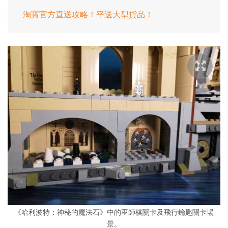
淘寶官方直送攻略！平送大型貨品！
《哈利波特：神秘的魔法石》中的巫師棋關卡及飛行鑰匙關卡場
景。