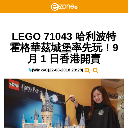
LEGO 71043 哈利波特
霍格華茲城堡率先玩！9
月 1 日香港開賣
|
WinkyC
|
22-08-2018 23:29
|