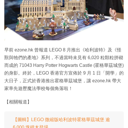
早前 ezone.hk 曾報道 LEGO 8 月推出《哈利波特》及《怪
獸與牠們的產地》系列，不過當時未見有 6,020 粒顆粒拼砌
而成的 71043 Harry Potter Hogwarts Castle (霍格華茲城堡)
的身影。終於，LEGO 香港官方宣佈於 9 月 1 日「開學」的
大日子，正式於香港推出霍格華茲城堡，讓 ezone.hk 帶大
家率先遊歷魔法學校每個角落啦！
【相關報道】
【圖輯】LEGO 微縮版哈利波特霍格華茲城堡 逾
6,000 塊積木登場