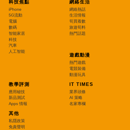
科技焦點
網絡生活
iPhone
網絡熱話
5G流動
生活情報
電腦
筍買着數
數碼
旅遊筍料
智能家居
熱門話題
科技
汽車
人工智能
遊戲動漫
熱門遊戲
電競裝備
動漫玩具
教學評測
IT TIMES
應用秘技
業界頭條
新品測試
AI 策略
Apps 情報
名家專欄
其他
私隱政策
免責聲明