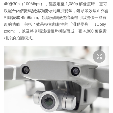
4K@30p（100Mbps），當設定至 1,080p 解像度時，更可
以配合兩倍數碼變焦功能做到無損變焦，鏡頭等效焦距亦會
相應變成 49-96mm。鏡頭光學變焦讓新機可以提供一些有
趣的功能，包括了效果極富戲劇性的「滑動變焦」（Dolly
zoom），以及將 9 張遠攝相片拼貼而成一張 4,800 萬像素
相片的拍攝模式。