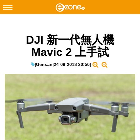
搜尋
DJI 新一代無人機
Facebook
Instagram
Mavic 2 上手試
科技焦點
網絡生活
|
Gensan
|
24-08-2018 20:50
|
遊戲動漫
教學評測
EduTech
IT Times
生成式AI與雲端應用
Enterprise Digital Transformation