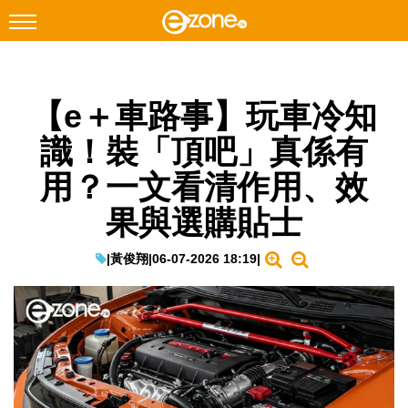
搜尋
【e＋車路事】玩車冷知
Facebook
Instagram
識！裝「頂吧」真係有
科技焦點
用？一文看清作用、效
網絡生活
果與選購貼士
遊戲動漫
教學評測
|
黃俊翔
|
06-07-2026 18:19
|
EduTech
IT Times
生成式AI與雲端應用
Enterprise Digital Transformation