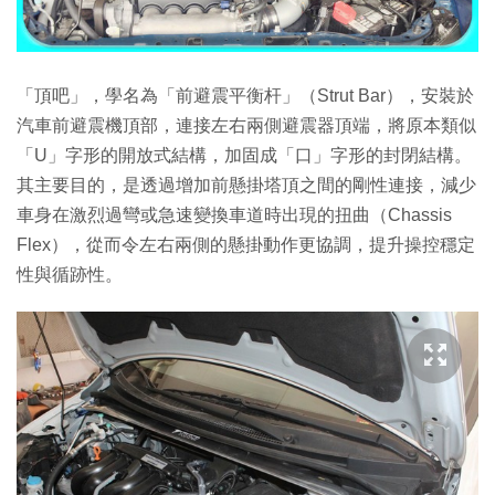
「頂吧」，學名為「前避震平衡杆」（Strut Bar），安裝於
汽車前避震機頂部，連接左右兩側避震器頂端，將原本類似
「U」字形的開放式結構，加固成「口」字形的封閉結構。
其主要目的，是透過增加前懸掛塔頂之間的剛性連接，減少
車身在激烈過彎或急速變換車道時出現的扭曲（Chassis
Flex），從而令左右兩側的懸掛動作更協調，提升操控穩定
性與循跡性。