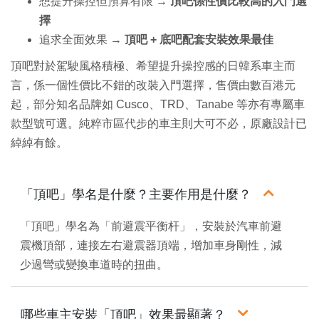
想提升操控但預算有限 →
頂吧係性價比較高的入門選
擇
追求全面效果 →
頂吧 + 底吧配套安裝效果最佳
頂吧對於駕駛風格積極、希望提升操控感的日韓系車主而
言，係一個性價比不錯的改裝入門選擇，售價由數百港元
起，部分知名品牌如 Cusco、TRD、Tanabe 等亦有專屬車
款型號可選。純粹市區代步的車主則大可不必，原廠設計已
綽綽有餘。
「頂吧」學名是什麼？主要作用是什麼？
「頂吧」學名為「前避震平衡杆」，安裝於汽車前避
震機頂部，連接左右避震器頂端，增加車身剛性，減
少過彎或變換車道時的扭曲。
哪些車主安裝「頂吧」效果最顯著？