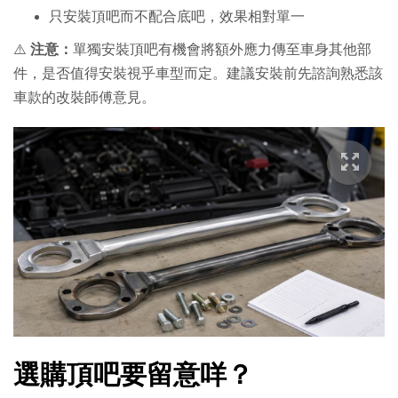
只安裝頂吧而不配合底吧，效果相對單一
⚠️
注意：
單獨安裝頂吧有機會將額外應力傳至車身其他部
件，是否值得安裝視乎車型而定。建議安裝前先諮詢熟悉該
車款的改裝師傅意見。
選購頂吧要留意咩？