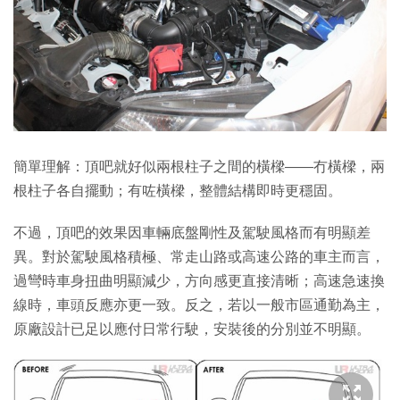
簡單理解：頂吧就好似兩根柱子之間的橫樑——冇橫樑，兩
根柱子各自擺動；有咗橫樑，整體結構即時更穩固。
不過，頂吧的效果因車輛底盤剛性及駕駛風格而有明顯差
異。對於駕駛風格積極、常走山路或高速公路的車主而言，
過彎時車身扭曲明顯減少，方向感更直接清晰；高速急速換
線時，車頭反應亦更一致。反之，若以一般市區通勤為主，
原廠設計已足以應付日常行駛，安裝後的分別並不明顯。