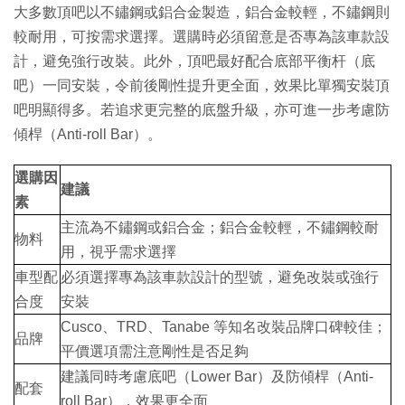
大多數頂吧以不鏽鋼或鋁合金製造，鋁合金較輕，不鏽鋼則
較耐用，可按需求選擇。選購時必須留意是否專為該車款設
計，避免強行改裝。此外，頂吧最好配合底部平衡杆（底
吧）一同安裝，令前後剛性提升更全面，效果比單獨安裝頂
吧明顯得多。若追求更完整的底盤升級，亦可進一步考慮防
傾桿（Anti-roll Bar）。
選購因
建議
素
主流為不鏽鋼或鋁合金；鋁合金較輕，不鏽鋼較耐
物料
用，視乎需求選擇
車型配
必須選擇專為該車款設計的型號，避免改裝或強行
合度
安裝
Cusco、TRD、Tanabe 等知名改裝品牌口碑較佳；
品牌
平價選項需注意剛性是否足夠
建議同時考慮底吧（Lower Bar）及防傾桿（Anti-
配套
roll Bar），效果更全面