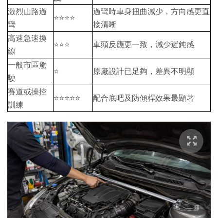
激烈山路過
過彎時車身扭曲減少，方向感更直
⭐⭐⭐⭐
彎
接清晰
高速急速換
⭐⭐⭐
車頭反應更一致，減少遲鈍感
線
一般市區駕
⭐
原廠設計已足夠，差異不明顯
駛
賽道或操控
⭐⭐⭐⭐⭐
配合底吧及防傾桿效果最顯著
訓練