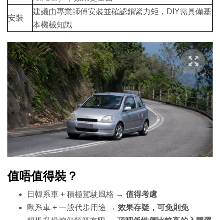
建議由專業師傅安裝並確認鎖緊力矩，DIY需具備基
安裝
本機械知識
值唔值得裝？
日韓系車 + 積極駕駛風格 →
值得考慮
歐系車 + 一般代步用途 →
效果存疑，可免則免