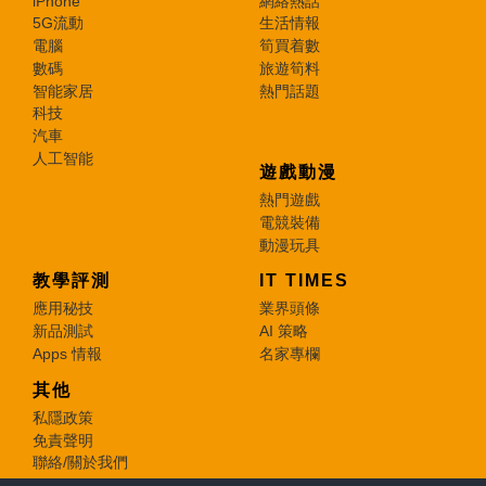
iPhone
網絡熱話
5G流動
生活情報
電腦
筍買着數
數碼
旅遊筍料
智能家居
熱門話題
科技
汽車
人工智能
遊戲動漫
熱門遊戲
電競裝備
動漫玩具
教學評測
IT TIMES
應用秘技
業界頭條
新品測試
AI 策略
Apps 情報
名家專欄
其他
私隱政策
免責聲明
聯絡/關於我們