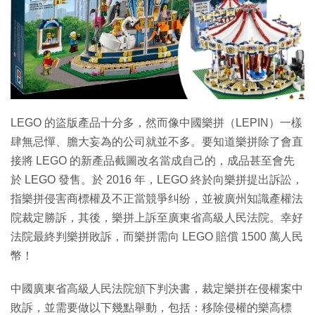
特集
LEGO 的盜版產品十分多，然而像中國樂拼（LEPIN）一樣
肆無忌憚、膽大妄為的公司就並不多。要知道樂拼除了會直
接將 LEGO 的新產品截圖改名當成自己的，成品甚至會先
於 LEGO 發售。於 2016 年，LEGO 終於向樂拼提出訴訟，
指樂拼侵害商標權及不正當競爭纠纷，並被廣州知識產權法
院裁定勝訴，其後，樂拼上訴至廣東省高級人民法院。幸好
法院最終判樂拼敗訴，而樂拼需向 LEGO 賠償 1500 萬人民
幣！
中國廣東省高級人民法院頒下判決書，裁定樂拼在侵權案中
敗訴，並需要做以下幾點舉動，包括：移除侵權的樂高標