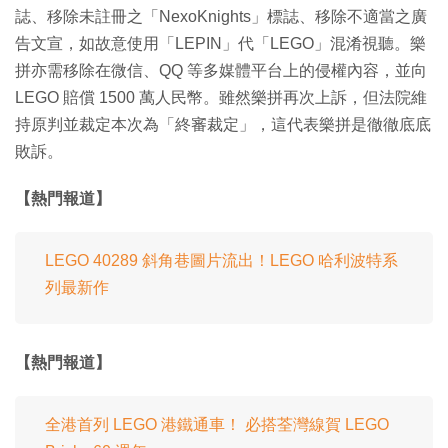
誌、移除未註冊之「NexoKnights」標誌、移除不適當之廣
告文宣，如故意使用「LEPIN」代「LEGO」混淆視聽。樂
拼亦需移除在微信、QQ 等多媒體平台上的侵權內容，並向
LEGO 賠償 1500 萬人民幣。雖然樂拼再次上訴，但法院維
持原判並裁定本次為「終審裁定」，這代表樂拼是徹徹底底
敗訴。
【熱門報道】
LEGO 40289 斜角巷圖片流出！LEGO 哈利波特系
列最新作
【熱門報道】
全港首列 LEGO 港鐵通車！ 必搭荃灣線賀 LEGO