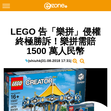
搜尋
LEGO 告「樂拼」侵權
Facebook
Instagram
終極勝訴！樂拼需賠
科技焦點
1500 萬人民幣
網絡生活
遊戲動漫
|
shiuhk
|
31-08-2018 17:31
|
教學評測
EduTech
IT Times
生成式AI與雲端應用
Enterprise Digital Transformation