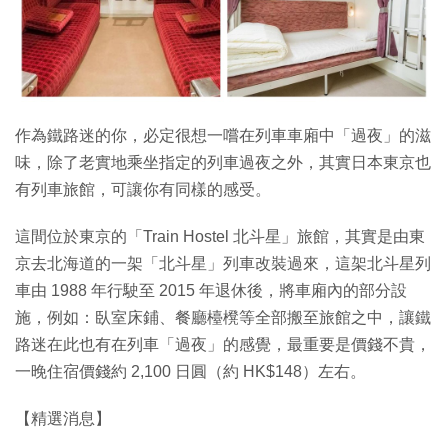
特集
作為鐵路迷的你，必定很想一嚐在列車車廂中「過夜」的滋
味，除了老實地乘坐指定的列車過夜之外，其實日本東京也
有列車旅館，可讓你有同樣的感受。
這間位於東京的「Train Hostel 北斗星」旅館，其實是由東
京去北海道的一架「北斗星」列車改裝過來，這架北斗星列
車由 1988 年行駛至 2015 年退休後，將車廂內的部分設
施，例如：臥室床鋪、餐廳檯櫈等全部搬至旅館之中，讓鐵
路迷在此也有在列車「過夜」的感覺，最重要是價錢不貴，
一晚住宿價錢約 2,100 日圓（約 HK$148）左右。
【精選消息】