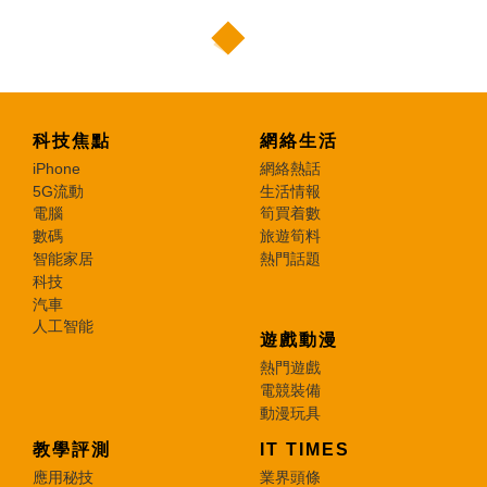
科技焦點
網絡生活
iPhone
網絡熱話
5G流動
生活情報
電腦
筍買着數
數碼
旅遊筍料
智能家居
熱門話題
科技
汽車
人工智能
遊戲動漫
熱門遊戲
電競裝備
動漫玩具
教學評測
IT TIMES
應用秘技
業界頭條