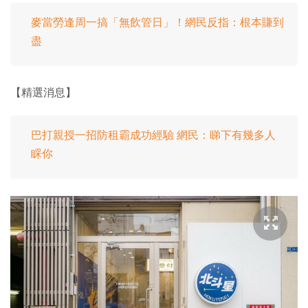
麥當勞逢周一搞「無飲管日」！網民反指：根本賺到
盡
【精選消息】
巴打親授一招防租霸成功經驗 網民：睇下有幾多人
睬你