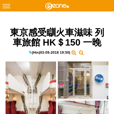
搜尋
東京感受瞓火車滋味 列
Facebook
Instagram
車旅館 HK＄150 一晚
科技焦點
網絡生活
|
Hin
|
03-09-2018 19:50
|
遊戲動漫
教學評測
EduTech
IT Times
生成式AI與雲端應用
Enterprise Digital Transformation