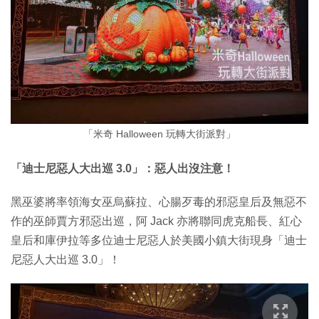
「米奇 Halloween 玩轉大街派對」
「迪士尼惡人大出巡 3.0」：惡人出沒注意！
黑巫婆將率領海女巫烏蘇拉、心腸歹毒的邪惡皇后及無惡不
作的巫師賈方邪惡出巡，阿 Jack 亦將聯同虎克船長、紅心
皇后和庫伊拉等多位迪士尼惡人於美國小鎮大街現身「迪士
尼惡人大出巡 3.0」！