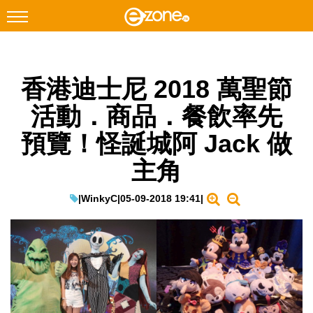
搜尋
香港迪士尼 2018 萬聖節
Facebook
Instagram
活動．商品．餐飲率先
科技焦點
預覽！怪誕城阿 Jack 做
網絡生活
主角
遊戲動漫
教學評測
|
WinkyC
|
05-09-2018 19:41
|
EduTech
IT Times
生成式AI與雲端應用
Enterprise Digital Transformation