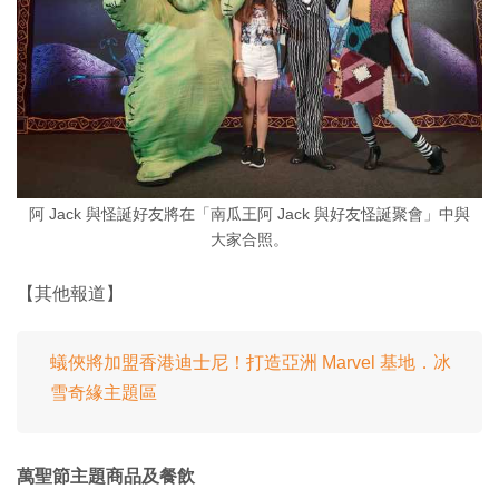
阿 Jack 與怪誕好友將在「南瓜王阿 Jack 與好友怪誕聚會」中與
大家合照。
【其他報道】
蟻俠將加盟香港迪士尼！打造亞洲 Marvel 基地．冰
雪奇緣主題區
萬聖節主題商品及餐飲