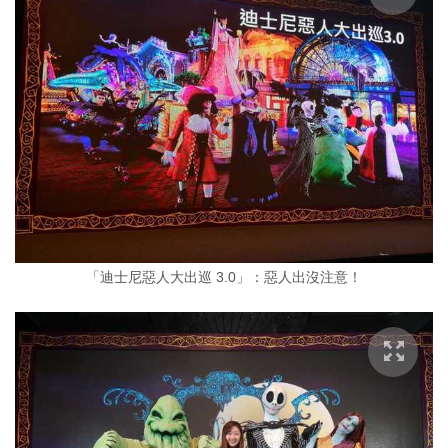
「迪士尼惡人大出巡 3.0」：惡人出沒注意！