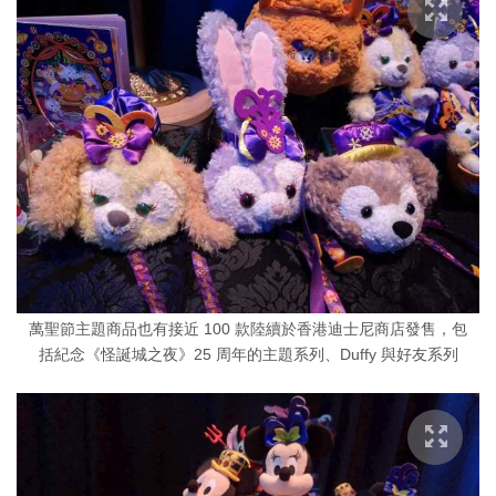
萬聖節主題商品也有接近 100 款陸續於香港迪士尼商店發售，包
括紀念《怪誕城之夜》25 周年的主題系列、Duffy 與好友系列