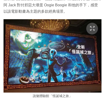
阿 Jack 對付邪惡大壞蛋 Oogie Boogie 和他的手下，感受
以該電影動畫為主題的多款經典場景。
詭魅體驗館「怪誕城之旅」