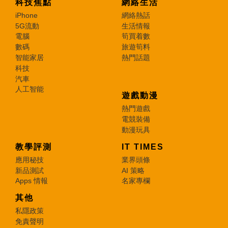
科技焦點
網絡生活
iPhone
網絡熱話
5G流動
生活情報
電腦
筍買着數
數碼
旅遊筍料
智能家居
熱門話題
科技
汽車
人工智能
遊戲動漫
熱門遊戲
電競裝備
動漫玩具
教學評測
IT TIMES
應用秘技
業界頭條
新品測試
AI 策略
Apps 情報
名家專欄
其他
私隱政策
免責聲明