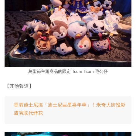
萬聖節主題商品的限定 Tsum Tsum 毛公仔
【其他報道】
香港迪士尼搞「迪士尼巨星嘉年華」！米奇大街投影
盛演取代煙花