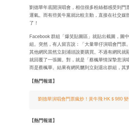
劉德華年底開演唱會，相信很多粉絲都感受到門
運氣。而有些黃牛黨就比較主動，直接在社交媒
了！
Facebook 群組「爆笑貼圖區」就貼出截圖，圖中是一個名
組。突然，有人留言說：「大量華仔演唱會門票。
其他網民當然立刻浦頭說要購買。不過有網民就顯然比
就回覆了一張圖。對，就是「蔡楓華情深摯意演
而是蔡楓華。結果有網民嬲到立刻退出群組，其
【熱門報道】
劉德華演唱會門票瘋炒！黃牛飛 HK＄980 變 H
【熱門報道】