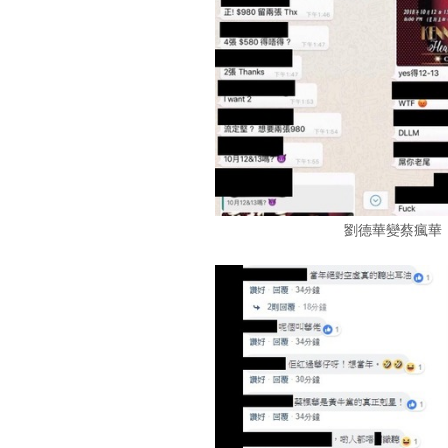
劉德華變蔡瘋華