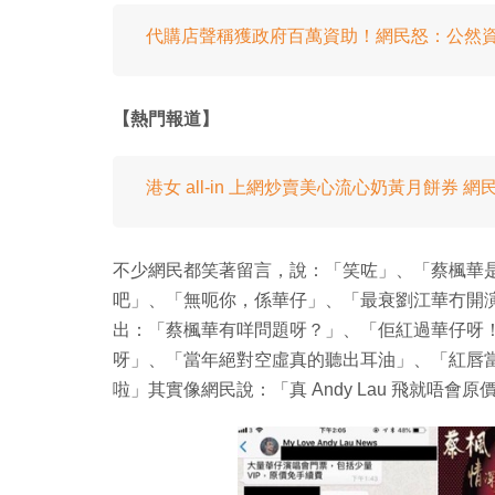
代購店聲稱獲政府百萬資助！網民怒：公然
【熱門報道】
港女 all-in 上網炒賣美心流心奶黃月餅券 
不少網民都笑著留言，說：「笑咗」、「蔡楓華
吧」、「無呃你，係華仔」、「最衰劉江華冇開
出：「蔡楓華有咩問題呀？」、「佢紅過華仔呀
呀」、「當年絕對空虛真的聽出耳油」、「紅唇
啦」其實像網民說：「真 Andy Lau 飛就唔