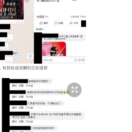
，有群組成員嬲到立刻退群