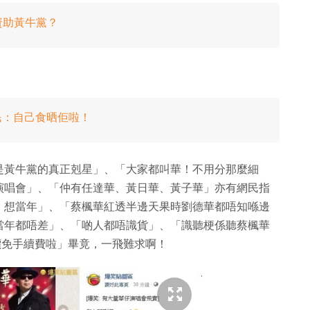
資助黃牛黨？
網民：自己食晒佢啦！
是黃牛黨的真正剋星」、「大家都叫華！不用分那麼細
演唱會」、「仲有任達華、黃日華、黃子華」亦有網民指
！想當年」、「蔡楓華紅透半邊天果時劉德華都唔知喺邊
當年都唔差」、「啲人都唔識貨」、「識聽梗係聽蔡楓華
會原價免手續費啦」畢竟，一飛難求啊！