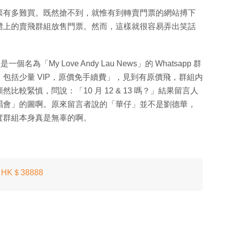
票有多難買。既然搶不到，就惟有到轉賣門票的網站搏下
體上的賣飛群組放售門票。然而，這樣就很容易弄出笑話
為「My Love Andy Lau News」的 Whatsapp 群
包括少量 VIP，原價免手續費」，見到有原價飛，群組内
較緊慎，問說：「10 月 12 & 13 嗎？」結果留言人
唱會」的圖啊。原來留言者說的「華仔」並不是劉德華，
實群組本身真是無辜的啊。
K＄38888