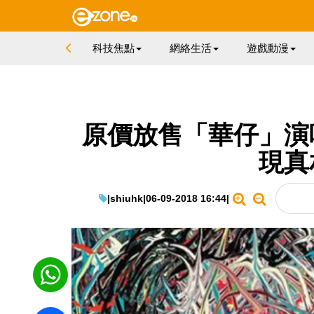
科技焦點
網絡生活
遊戲動漫
原價放售「華仔」演
現真
|
shiuhk
|
06-09-2018 16:44
|
WhatsApp