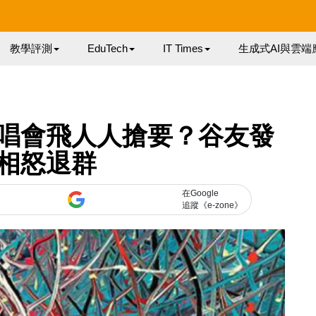
教學評測
EduTech
IT Times
生成式AI與雲端
唱會飛人人搶要？谷友發
相怒退群
在Google
追蹤《e-zone》