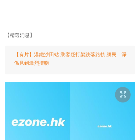
【精選消息】
【有片】港鐵沙田站 乘客疑打架跌落路軌 網民：淨
係見到激烈擁吻