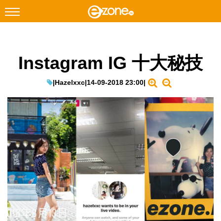
搜尋
Instagram IG 十大秘技
Facebook
Instagram
科技焦點
|
Hazelxxc
|
14-09-2018 23:00
|
網絡生活
遊戲動漫
教學評測
EduTech
IT Times
生成式AI與雲端應用
Enterprise Digital Transformation