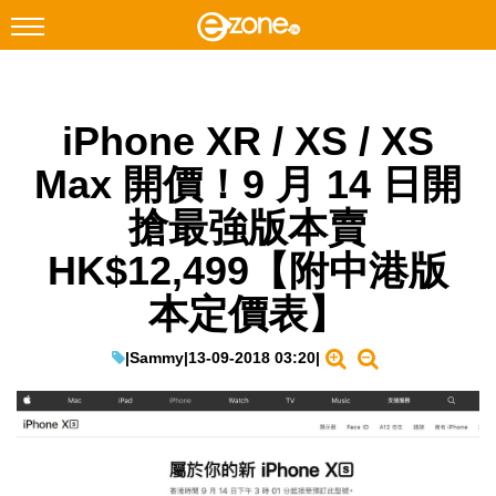
搜尋
iPhone XR / XS / XS
Facebook
Instagram
Max 開價！9 月 14 日開
科技焦點
搶最強版本賣
網絡生活
HK$12,499【附中港版
遊戲動漫
本定價表】
教學評測
EduTech
|
Sammy
|
13-09-2018 03:20
|
IT Times
生成式AI與雲端應用
Enterprise Digital Transformation