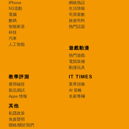
iPhone
網絡熱話
5G流動
生活情報
電腦
筍買着數
數碼
旅遊筍料
智能家居
熱門話題
科技
汽車
人工智能
遊戲動漫
熱門遊戲
電競裝備
動漫玩具
教學評測
IT TIMES
應用秘技
業界頭條
新品測試
AI 策略
Apps 情報
名家專欄
其他
私隱政策
免責聲明
聯絡/關於我們