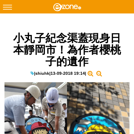
搜尋
小丸子紀念渠蓋現身日
Facebook
Instagram
本靜岡市！為作者櫻桃
科技焦點
子的遺作
網絡生活
遊戲動漫
|
shiuhk
|
13-09-2018 19:14
|
教學評測
EduTech
IT Times
生成式AI與雲端應用
Enterprise Digital Transformation