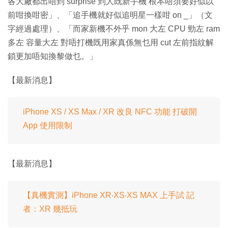
各大廠都出唔到 surprise 到人既新手機 根本唔須要好似以
前咁換咁密」、「追手機就好似追明星一樣咁 on _」（文
字經過處理）、「而家新機不外乎 mon 大左 CPU 勁左 ram
多左 容量大左 對唔打機既用家真係無乜用 cut 左前指紋解
鎖更加唔知換黎做乜。」
【最新消息】
iPhone XS / XS Max / XR 改良 NFC 功能 打破開
App 使用限制
【最新消息】
【真機實測】iPhone XR‧XS‧XS MAX 上手試 記
者：XR 幾抵玩