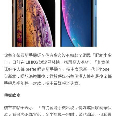
特集
你每年都買新手機嗎？你有多久沒有轉款？網民「肥絲小多
士」日前在 LIHKG 討論區發帖，標題發人深省：「其實係
咪好多人都 prefer 唔追新手機？」樓主表示新一代 iPhone
欠新意，唔想為換而換；對於傳媒指每個港人擁有最少 2 部
手機及半年轉一次款，樓主質疑報道失實。
傳媒吹奏
樓主在帖子表示：「自從智能手機出現，傳媒成日吹奏每個
港人有最少兩部電話，又半年換一部咁，緊貼潮流。但其實