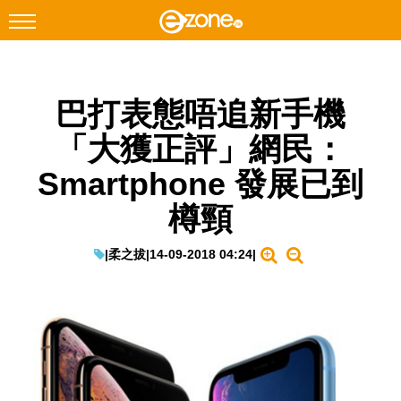
搜尋
巴打表態唔追新手機
Facebook
Instagram
「大獲正評」網民：
科技焦點
Smartphone 發展已到
網絡生活
樽頸
遊戲動漫
教學評測
|
柔之拔
|
14-09-2018 04:24
|
EduTech
IT Times
生成式AI與雲端應用
Enterprise Digital Transformation