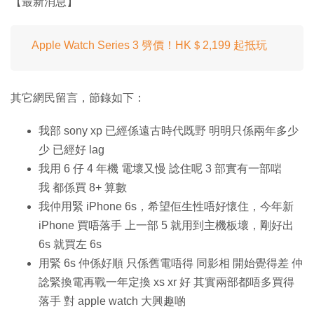
【最新消息】
Apple Watch Series 3 劈價！HK＄2,199 起抵玩
其它網民留言，節錄如下：
我部 sony xp 已經係遠古時代既野 明明只係兩年多少
少 已經好 lag
我用 6 仔 4 年機 電壞又慢 諗住呢 3 部實有一部啱
我 都係買 8+ 算數
我仲用緊 iPhone 6s，希望佢生性唔好懷住，今年新
iPhone 買唔落手 上一部 5 就用到主機板壞，剛好出
6s 就買左 6s
用緊 6s 仲係好順 只係舊電唔得 同影相 開始覺得差 仲
諗緊換電再戰一年定換 xs xr 好 其實兩部都唔多買得
落手 對 apple watch 大興趣啲