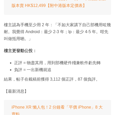
版本賣 HK$12,499【附中港版本定價表】
樓主認為手機至少用 2 年：「不如大家講下自己部機用咗幾
耐。我覺得 Android：最少 2-3 年；Ip：最少 4-5 年。咁先
叫做抵用啲。」
樓主更發動公投：
正評 = 物盡其用，用到部機硬件殘兼軟件虧先轉
負評 = 一出新機就追
結果，帖子在截稿前獲得 3,112 個正評，87 個負評。
【最新消息】
iPhone XR 懶人包！2 分鐘看「平價 iPhone」8 大
賣點