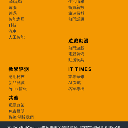
5G流動
生活情報
電腦
筍買着數
數碼
旅遊筍料
智能家居
熱門話題
科技
汽車
人工智能
遊戲動漫
熱門遊戲
電競裝備
動漫玩具
教學評測
IT TIMES
應用秘技
業界頭條
新品測試
AI 策略
Apps 情報
名家專欄
其他
私隱政策
免責聲明
聯絡/關於我們
本網站使用Cookies來改善您的瀏覽體驗, 請確定您同意及接受我