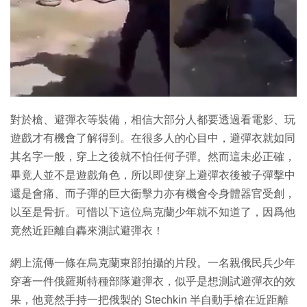
特集
對於槍、避彈衣等裝備，相信大部分人都要透過看電影、玩
遊戲才有機會了解得到。在很多人的心目中，避彈衣就如同
其名字一般，穿上之後就不怕任何子彈。然而這未必正確，
畢竟人並不是遊戲角色，所以即使穿上避彈衣後被子彈擊中
還是會痛、而子彈的巨大衝擊力亦有機會令身體器官受創，
以至是骨折。可惜以下這位烏克蘭少年就不知道了，因爲他
竟然近距離自轟來測試避彈衣！
網上流傳一條在烏克蘭東部拍攝的片段。一名親俄民兵少年
穿著一件俄羅斯特種部隊避彈衣，似乎是想測試避彈衣的效
果，他竟然手持一把俄製的 Stechkin 半自動手槍在近距離