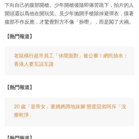
下向自己的腹部開槍。少年開槍後隨即痛苦跪下，拍片的人
開頭還以爲他在開玩笑。見少年抛開手槍除掉避彈衣，摸著
腹部不作反應，才驚覺對方不像「扮嘢」，而是闖了大禍。
【熱門報道】
老鼠橫行超市員工「休閒面對」被公審！網民抽水：
香港人要互諒互讓
【熱門報道】
20 歲「皇帝女」要媽媽蹲地抹腳 態度惡劣呵斥「沒
擦乾淨」
【熱門報道】