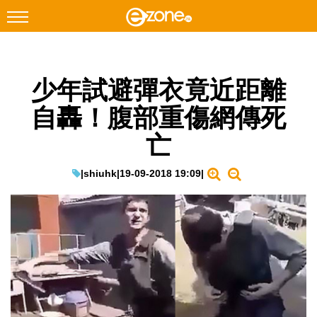
搜尋
少年試避彈衣竟近距離
Facebook
Instagram
自轟！腹部重傷網傳死
科技焦點
亡
網絡生活
遊戲動漫
|
shiuhk
|
19-09-2018 19:09
|
教學評測
EduTech
IT Times
生成式AI與雲端應用
Enterprise Digital Transformation