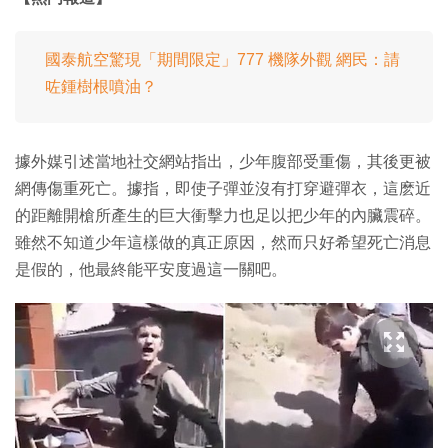
國泰航空驚現「期間限定」777 機隊外觀 網民：請
咗鍾樹根噴油？
據外媒引述當地社交網站指出，少年腹部受重傷，其後更被
網傳傷重死亡。據指，即使子彈並沒有打穿避彈衣，這麽近
的距離開槍所產生的巨大衝擊力也足以把少年的內臟震碎。
雖然不知道少年這樣做的真正原因，然而只好希望死亡消息
是假的，他最終能平安度過這一關吧。