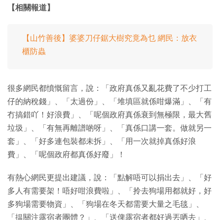
【相關報道】
【山竹善後】婆婆刀仔鋸大樹究竟為乜 網民：放衣
櫃防蟲
很多網民都憤慨留言，說：「政府真係又亂花費了不少打工
仔的納稅錢」、「太過份」、「堆填區就係咁爆滿」、「有
冇搞錯吖！好浪費」、「呢個政府真係衰到無極限，最大舊
垃圾」、「有無再離譜啲呀」、「真係口講一套。做就另一
套」、「好多連包裝都未拆」、「用一次就掉真係好浪
費」、「呢個政府都真係好廢」！
有熱心網民更提出建議，說：「點解唔可以捐出去」、「好
多人有需要架！唔好咁浪費啦」、「拎去狗場用都就好，好
多狗場需要物資」、「狗場在冬天都需要大量之毛毯」、
「揾關注露宿者團體？」、「送俾露宿者都好過丟哂去」、