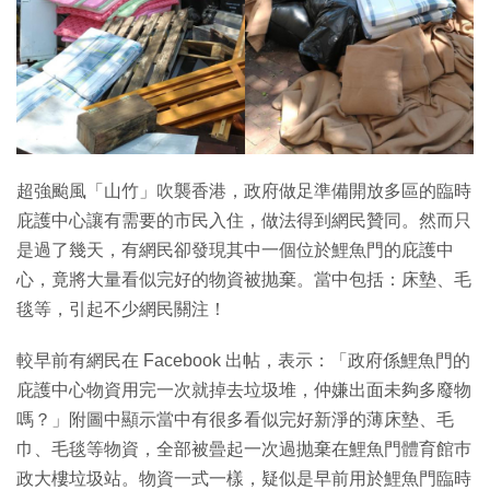
超強颱風「山竹」吹襲香港，政府做足準備開放多區的臨時
庇護中心讓有需要的市民入住，做法得到網民贊同。然而只
是過了幾天，有網民卻發現其中一個位於鯉魚門的庇護中
心，竟將大量看似完好的物資被抛棄。當中包括：床墊、毛
毯等，引起不少網民關注！
較早前有網民在 Facebook 出帖，表示：「政府係鯉魚門的
庇護中心物資用完一次就掉去垃圾堆，仲嫌出面未夠多廢物
嗎？」附圖中顯示當中有很多看似完好新淨的薄床墊、毛
巾、毛毯等物資，全部被曡起一次過抛棄在鯉魚門體育館巿
政大樓垃圾站。物資一式一樣，疑似是早前用於鯉魚門臨時