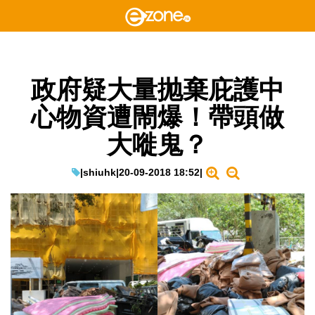
政府疑大量抛棄庇護中
心物資遭閙爆！帶頭做
大嘥鬼？
|
shiuhk
|
20-09-2018 18:52
|