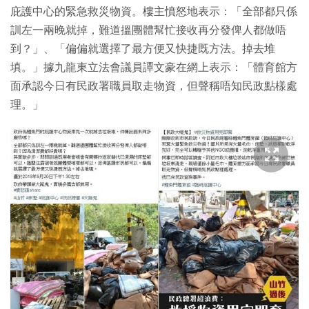
庇護中心的緊急救災物資。樓主憤怒地表示：「全部都只係
訓左一兩晚就掉，難道搵團體幫忙接收再分發俾人都做唔
到？」、「偏偏就選擇了最方便又快捷既方法。掉去堆
填。」據九龍東立法會議員譚文豪在網上表示：「體育館方
面承認今日有民政署職員取走物資，但聲稱唔知民政點樣處
理。」