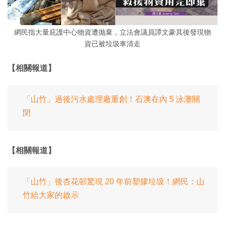
網民指大量庇護中心物資遭抛棄，立法會議員譚文豪其後發現物
資已被垃圾車清走
【相關報道】
「山竹」過後污水處理廠重創！石澳在內 5 泳灘關
閉
【相關報道】
「山竹」後杏花邨驚現 20 年前塑膠垃圾！網民：山
竹給大家的啟示