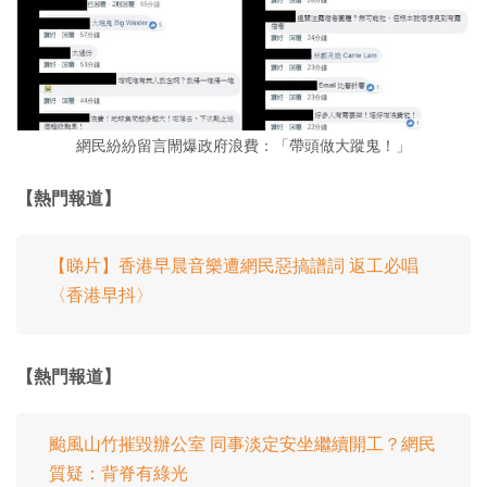
網民紛紛留言閙爆政府浪費：「帶頭做大蹤鬼！」
【熱門報道】
【睇片】香港早晨音樂遭網民惡搞譜詞 返工必唱
〈香港早抖〉
【熱門報道】
颱風山竹摧毀辦公室 同事淡定安坐繼續開工？網民
質疑：背脊有綠光