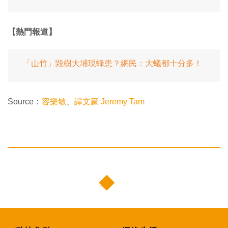
【熱門報道】
「山竹」毀樹大埔現蜂患？網民：大蟻都十分多！
Source：
容樂敏
、
譚文豪 Jeremy Tam