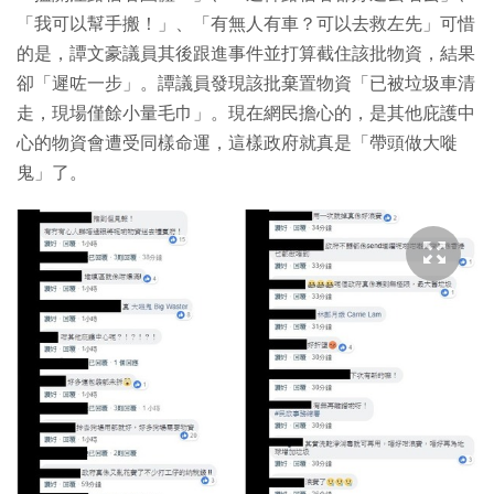
「我可以幫手搬！」、「有無人有車？可以去救左先」可惜
的是，譚文豪議員其後跟進事件並打算截住該批物資，結果
卻「遲咗一步」。譚議員發現該批棄置物資「已被垃圾車清
走，現場僅餘小量毛巾」。現在網民擔心的，是其他庇護中
心的物資會遭受同樣命運，這樣政府就真是「帶頭做大嘥
鬼」了。