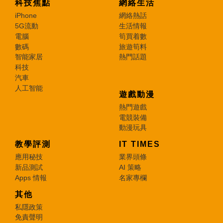
科技焦點
網絡生活
iPhone
網絡熱話
5G流動
生活情報
電腦
筍買着數
數碼
旅遊筍料
智能家居
熱門話題
科技
汽車
人工智能
遊戲動漫
熱門遊戲
電競裝備
動漫玩具
教學評測
IT TIMES
應用秘技
業界頭條
新品測試
AI 策略
Apps 情報
名家專欄
其他
私隱政策
免責聲明