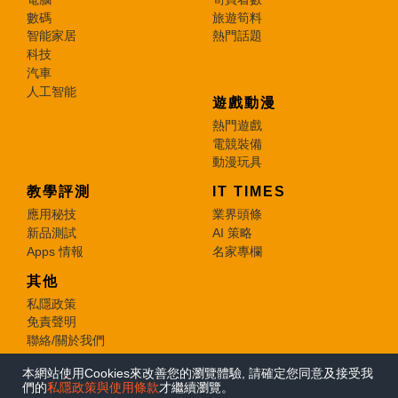
數碼
旅遊筍料
智能家居
熱門話題
科技
汽車
人工智能
遊戲動漫
熱門遊戲
電競裝備
動漫玩具
教學評測
IT TIMES
應用秘技
業界頭條
新品測試
AI 策略
Apps 情報
名家專欄
其他
私隱政策
免責聲明
聯絡/關於我們
本網站使用Cookies來改善您的瀏覽體驗, 請確定您同意及接受我
© 2026 e-zone. All Rights Reserved.
們的
私隱政策與使用條款
才繼續瀏覽。