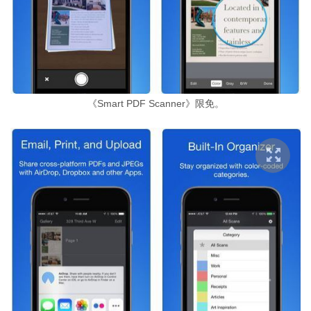
《Smart PDF Scanner》限免。