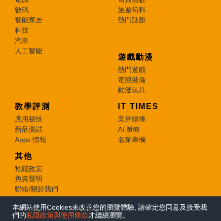
數碼
旅遊筍料
智能家居
熱門話題
科技
汽車
人工智能
遊戲動漫
熱門遊戲
電競裝備
動漫玩具
教學評測
IT TIMES
應用秘技
業界頭條
新品測試
AI 策略
Apps 情報
名家專欄
其他
私隱政策
免責聲明
聯絡/關於我們
本網站使用Cookies來改善您的瀏覽體驗, 請確定您同意及接受我
© 2026 e-zone. All Rights Reserved.
們的
私隱政策與使用條款
才繼續瀏覽。