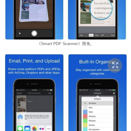
《Smart PDF Scanner》限免。