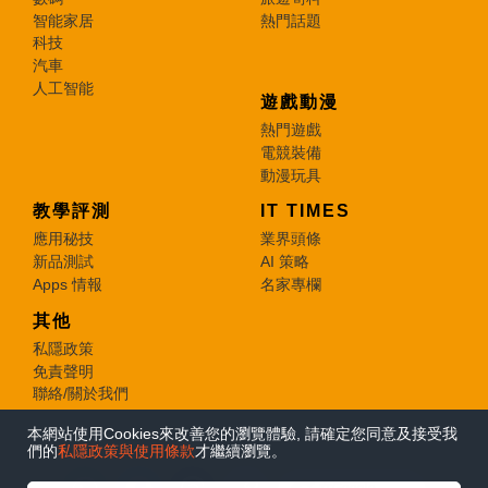
智能家居
熱門話題
科技
汽車
人工智能
遊戲動漫
熱門遊戲
電競裝備
動漫玩具
教學評測
IT TIMES
應用秘技
業界頭條
新品測試
AI 策略
Apps 情報
名家專欄
其他
私隱政策
免責聲明
聯絡/關於我們
本網站使用Cookies來改善您的瀏覽體驗, 請確定您同意及接受我
© 2026 e-zone. All Rights Reserved.
們的
私隱政策與使用條款
才繼續瀏覽。
在Google