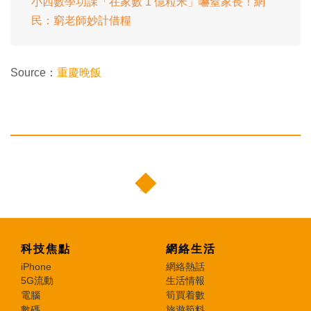
小四數學功課「在家數 1 億粒米」嚇窒家長！網
民：窮老師妙計借糧
Source：
重慶晚飯
科技焦點
網絡生活
iPhone
網絡熱話
5G流動
生活情報
電腦
筍買着數
數碼
旅遊筍料