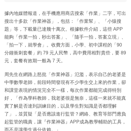
據內地媒體報道，在手機應用商店搜索「作業」二字，可出
搜出十多款「作業神器」，包括：「作業幫」、「小猿搜
題」等，下載量已達幾十萬次。根據軟件介紹，這些 APP
能夠「作業一拍，秒出答案」、「隨手一拍，答案立現」、
「拍一下，就學會」。收費方面，小學、初中課程的「90
分鐘衝刺套餐」約 79 元人民幣，高中費用相對貴些，要 89
元，套餐有效期一般為 7 天。
周先生在網路上怒批「作業神器」氾濫，表示自己的老婆是
中學數學老師，前段時間發現有不少學生交上來的作業，卻
和課堂表現的情況完全不一樣，每次作業都能完成得特別
好，「作為學科教師，我老婆很是無奈，這樣一來就不能真
實了解是否達到訓練目的，以及學生對知識是否都理解
了」，並質疑「是否應該進行監管？網絡、教育等部門應負
起監管的職責，讓『作業神器』APP成為教學輔助的工具，
而不是讓學生過分依賴。」