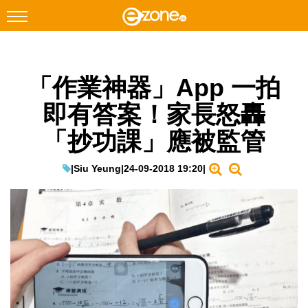
搜尋
「作業神器」App 一拍
Facebook
Instagram
即有答案！家長怒轟
科技焦點
「抄功課」應被監管
網絡生活
遊戲動漫
|
Siu Yeung
|
24-09-2018 19:20
|
教學評測
EduTech
IT Times
生成式AI與雲端應用
Enterprise Digital Transformation