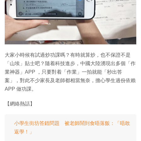
特集
大家小時候有試過炒功課嗎？有時就算炒，也不保證不是
「山埃」貼士吧？隨着科技進步，中國大陸湧現出多個「作
業神器」APP ，只要對着「作業」一拍就能「秒出答
案」，對此不少家長及老師都相當無奈，擔心學生過份依賴
APP 做功課。
【網絡熱話】
小學生街坊答錯問題 被老師鬧到食唔落飯：「唔敢
返學！」