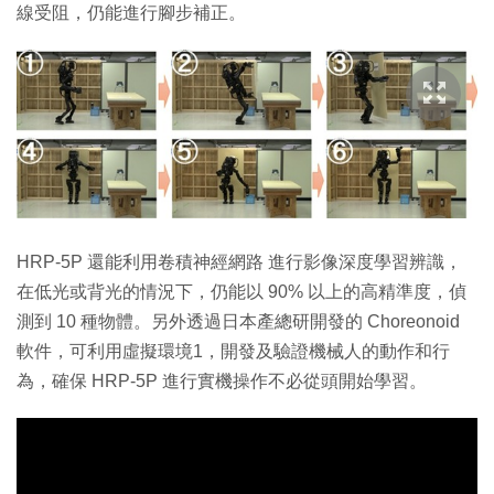
線受阻，仍能進行腳步補正。
HRP-5P 還能利用卷積神經網路 進行影像深度學習辨識，
在低光或背光的情況下，仍能以 90% 以上的高精準度，偵
測到 10 種物體。另外透過日本產總研開發的 Choreonoid
軟件，可利用虛擬環境1，開發及驗證機械人的動作和行
為，確保 HRP-5P 進行實機操作不必從頭開始學習。