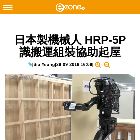
搜尋
日本製機械人 HRP-5P
Facebook
Instagram
識搬運組裝協助起屋
科技焦點
網絡生活
|
Siu Yeung
|
28-09-2018 16:06
|
遊戲動漫
教學評測
EduTech
IT Times
生成式AI與雲端應用
Enterprise Digital Transformation