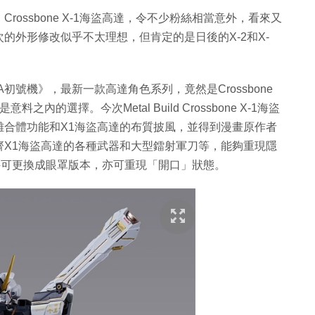
：Crossbone X-1海盜高達，令不少粉絲相當意外，看來又
的外形修改似乎不太理想，但肯定的是日後的X-2和X-
EVA初號機》，最新一款高達角色系列，竟然是Crossbone
的選擇。今次Metal Build Crossbone X-1海盜
機的分離合體功能和X1海盜高達的布質披風，並得到漫畫原作者
齊X1海盜高達的各種武器和大型鐳射軍刀等，能夠重現隱
頭部配件可更換成眼罩版本，亦可重現「開口」狀態。