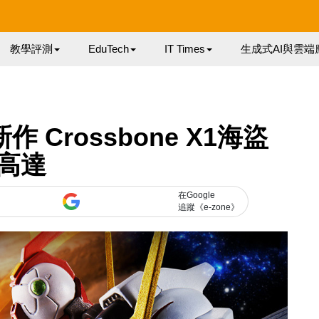
教學評測
EduTech
IT Times
生成式AI與雲端
新作 Crossbone X1海盜
高達
在Google
追蹤《e-zone》