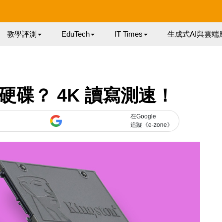
教學評測
EduTech
IT Times
生成式AI與雲端
D 硬碟？ 4K 讀寫測速！
在Google
追蹤《e-zone》