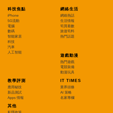
科技焦點
網絡生活
iPhone
網絡熱話
5G流動
生活情報
電腦
筍買着數
數碼
旅遊筍料
智能家居
熱門話題
科技
汽車
人工智能
遊戲動漫
熱門遊戲
電競裝備
動漫玩具
教學評測
IT TIMES
應用秘技
業界頭條
新品測試
AI 策略
Apps 情報
名家專欄
其他
私隱政策