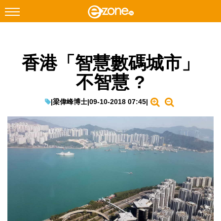
搜尋
香港「智慧數碼城市」
Facebook
Instagram
不智慧 ?
科技焦點
網絡生活
|
梁偉峰博士
|
09-10-2018 07:45
|
遊戲動漫
教學評測
EduTech
IT Times
生成式AI與雲端應用
Enterprise Digital Transformation