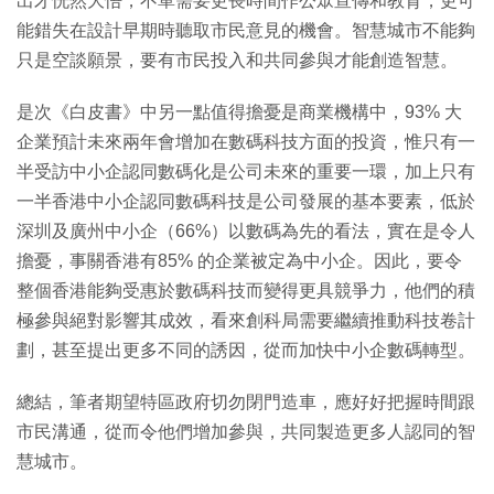
出才恍然大悟，不單需要更長時間作公眾宣傳和教育，更可
能錯失在設計早期時聽取市民意見的機會。智慧城市不能夠
只是空談願景，要有市民投入和共同參與才能創造智慧。
是次《白皮書》中另一點值得擔憂是商業機構中，93% 大
企業預計未來兩年會增加在數碼科技方面的投資，惟只有一
半受訪中小企認同數碼化是公司未來的重要一環，加上只有
一半香港中小企認同數碼科技是公司發展的基本要素，低於
深圳及廣州中小企（66%）以數碼為先的看法，實在是令人
擔憂，事關香港有85% 的企業被定為中小企。因此，要令
整個香港能夠受惠於數碼科技而變得更具競爭力，他們的積
極參與絕對影響其成效，看來創科局需要繼續推動科技卷計
劃，甚至提出更多不同的誘因，從而加快中小企數碼轉型。
總結，筆者期望特區政府切勿閉門造車，應好好把握時間跟
市民溝通，從而令他們增加參與，共同製造更多人認同的智
慧城市。