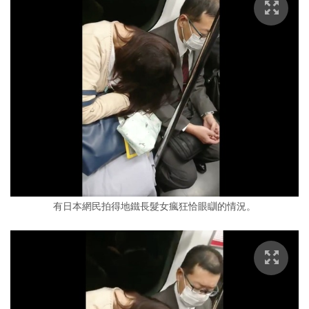
有日本網民拍得地鐵長髮女瘋狂恰眼瞓的情況。