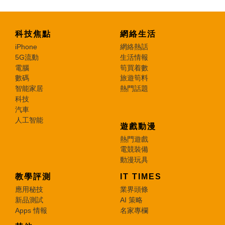
科技焦點
網絡生活
iPhone
網絡熱話
5G流動
生活情報
電腦
筍買着數
數碼
旅遊筍料
智能家居
熱門話題
科技
汽車
人工智能
遊戲動漫
熱門遊戲
電競裝備
動漫玩具
教學評測
IT TIMES
應用秘技
業界頭條
新品測試
AI 策略
Apps 情報
名家專欄