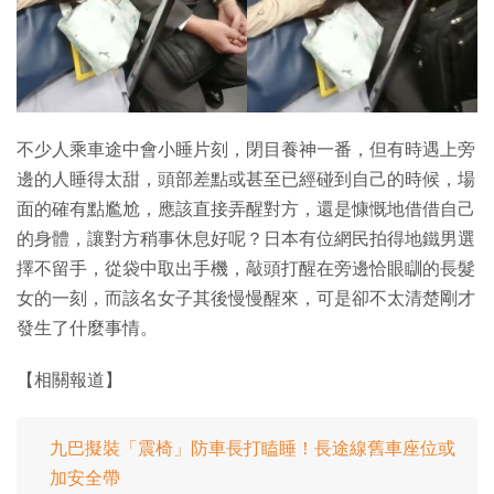
特集
不少人乘車途中會小睡片刻，閉目養神一番，但有時遇上旁
邊的人睡得太甜，頭部差點或甚至已經碰到自己的時候，場
面的確有點尷尬，應該直接弄醒對方，還是慷慨地借借自己
的身體，讓對方稍事休息好呢？日本有位網民拍得地鐵男選
擇不留手，從袋中取出手機，敲頭打醒在旁邊恰眼瞓的長髮
女的一刻，而該名女子其後慢慢醒來，可是卻不太清楚剛才
發生了什麼事情。
【相關報道】
九巴擬裝「震椅」防車長打瞌睡！長途線舊車座位或
加安全帶