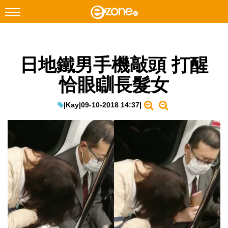
搜尋
日地鐵男手機敲頭 打醒
Facebook
Instagram
恰眼瞓長髮女
科技焦點
網絡生活
|
Kay
|
09-10-2018 14:37
|
遊戲動漫
教學評測
EduTech
IT Times
生成式AI與雲端應用
Enterprise Digital Transformation