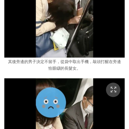
其後旁邊的男子決定不留手，從袋中取出手機，敲頭打醒在旁邊
恰眼瞓的長髮女。