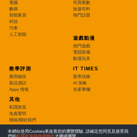
電腦
筍買着數
數碼
旅遊筍料
智能家居
熱門話題
科技
汽車
人工智能
遊戲動漫
熱門遊戲
電競裝備
動漫玩具
教學評測
IT TIMES
應用秘技
業界頭條
新品測試
AI 策略
Apps 情報
名家專欄
其他
私隱政策
免責聲明
聯絡/關於我們
本網站使用Cookies來改善您的瀏覽體驗, 請確定您同意及接受我
© 2026 e-zone. All Rights Reserved.
們的
私隱政策與使用條款
才繼續瀏覽。