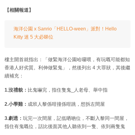
【相關報道】
海洋公園 x Sanrio「HELLO-ween」派對！Hello
Kitty 迷 5 大必睇位
樓主開首就指出：「做緊海洋公園哈囉喂，有玩嘅可能都知
香港人好劣質。利伸做緊鬼」，然後列出 4 大罪狀，其後繼
續補充：
1.沒禮貌：
比鬼嚇完，指住隻鬼_人老母、舉中指
2.小學雞：
成班人黎係咁撞係咁跳，想拆左間屋
3.劇透：
玩完一次間屋，記低哂啲位，不斷入黎同一間屋，
指住有鬼嘅位，話比後面其他人聽依到一隻、依到兩隻鬼