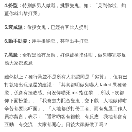
4.扮型：
特別多男人做嘅，挑釁隻鬼。如：「見到你啦、夠
薑你就出黎打我」
5.衰咸濕：
偷摸女鬼，已經有客比人捉到
6.動手動腳：
用手推啲鬼，甚至出手打鬼
7.黑臉：
全程黑臉冇反應，好似被槍指住咁，做鬼嚇完零反
應大家都尷尬
雖然以上 7 種行爲並不是所有人都認同是「劣質」，但有巴
打就給出玩鬼屋的建議：「其實都明做鬼嚇人 failed 果種老
尷，係會有挫敗感。何況俾啲死 mk 指住黎_，所以下次都
俾下面扮驚」、「我會盡力配合隻鬼，交下戲，人地做得咁
辛苦都要比吓面」、「人地都係打份工者」而有鬼屋工作人
員亦留言，表示：「通常啲客有禮貌、有反應，我地都會有
互動、有交流，大家都開心」日後大家識做了嗎？