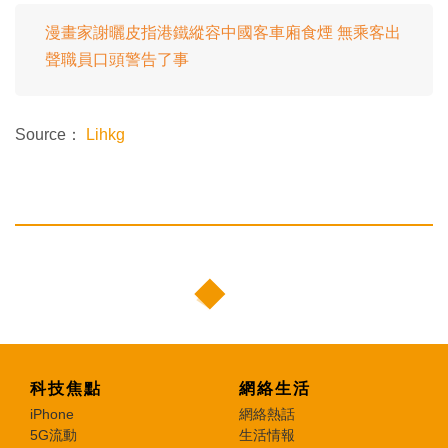
漫畫家謝曬皮指港鐵縱容中國客車廂食煙 無乘客出
聲職員口頭警告了事
Source：
Lihkg
科技焦點
網絡生活
iPhone
網絡熱話
5G流動
生活情報