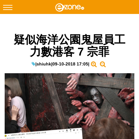
搜尋
疑似海洋公園鬼屋員工
Facebook
Instagram
力數港客 7 宗罪
科技焦點
網絡生活
|
shiuhk
|
09-10-2018 17:05
|
遊戲動漫
教學評測
EduTech
IT Times
生成式AI與雲端應用
Enterprise Digital Transformation