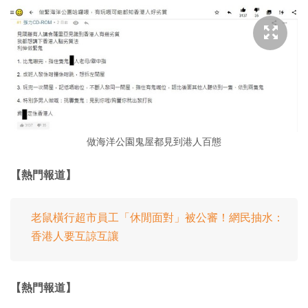
做海洋公園鬼屋都見到港人百態
【熱門報道】
老鼠橫行超市員工「休閒面對」被公審！網民抽水：
香港人要互諒互讓
【熱門報道】