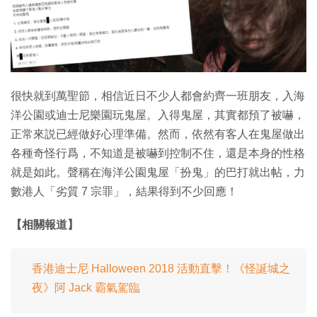
特集
很快就到萬聖節，相信近日不少人都會約齊一班朋友，入海
洋公園或迪士尼樂園玩鬼屋。入得鬼屋，其實都預了被嚇，
正常來説已經做好心理準備。然而，依然有客人在鬼屋做出
各種奇怪行爲，不知道是被嚇到控制不住，還是本身的性格
就是如此。聲稱在海洋公園鬼屋「扮鬼」的巴打就出帖，力
數港人「劣質 7 宗罪」，結果得到不少回應！
【相關報道】
香港迪士尼 Halloween 2018 活動直擊！《怪誕城之
夜》阿 Jack 霸氣駕臨