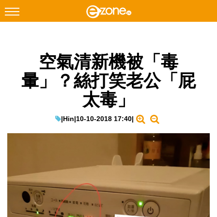
搜尋
空氣清新機被「毒
Facebook
Instagram
暈」？絲打笑老公「屁
科技焦點
太毒」
網絡生活
遊戲動漫
|
Hin
|
10-10-2018 17:40
|
教學評測
EduTech
IT Times
生成式AI與雲端應用
Enterprise Digital Transformation