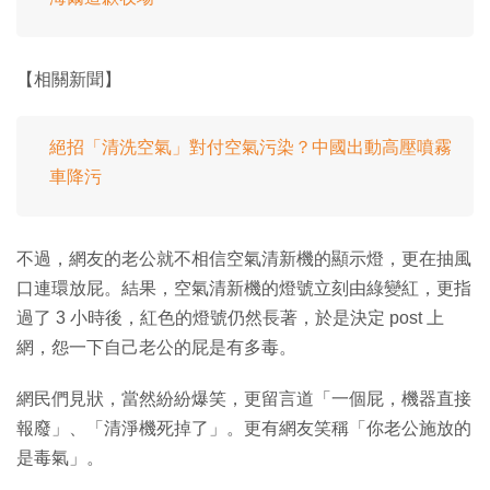
【相關新聞】
絕招「清洗空氣」對付空氣污染？中國出動高壓噴霧
車降污
不過，網友的老公就不相信空氣清新機的顯示燈，更在抽風
口連環放屁。結果，空氣清新機的燈號立刻由綠變紅，更指
過了 3 小時後，紅色的燈號仍然長著，於是決定 post 上
網，怨一下自己老公的屁是有多毒。
網民們見狀，當然紛紛爆笑，更留言道「一個屁，機器直接
報廢」、「清淨機死掉了」。更有網友笑稱「你老公施放的
是毒氣」。