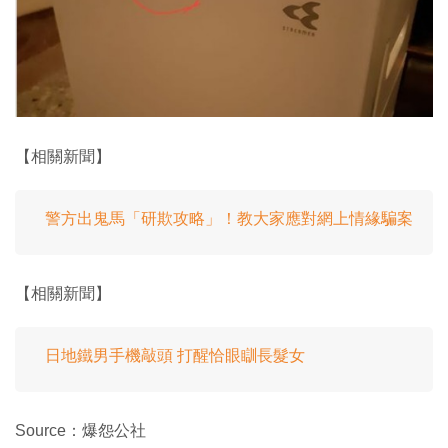
【相關新聞】
警方出鬼馬「研欺攻略」！教大家應對網上情緣騙案
【相關新聞】
日地鐵男手機敲頭 打醒恰眼瞓長髮女
Source：爆怨公社