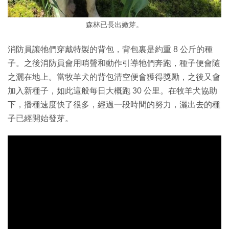
森林已長出嫩芽。
消防員讓牠們穿戴特製的背包，背包裏是約重 8 公斤的種
子。之後消防員會用哨聲和動作引導牠們奔跑，種子便會隨
之灑在地上。當牧羊犬的背包清空便會獲得獎勵，之後又會
加入新種子，如此這般每日大概跑 30 公里。在牧羊犬協助
下，播種速度快了很多，經過一段時間的努力，灑出去的種
子已經開始發芽。