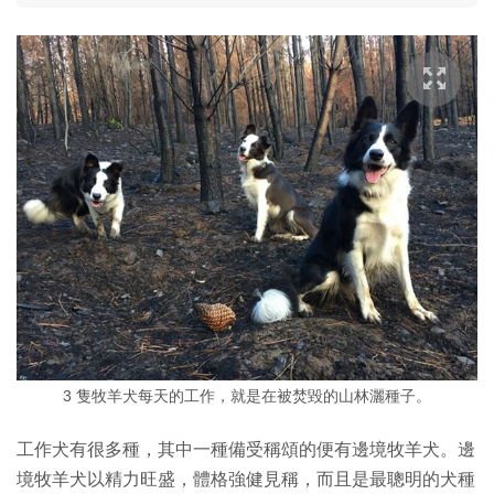
3 隻牧羊犬每天的工作，就是在被焚毀的山林灑種子。
工作犬有很多種，其中一種備受稱頌的便有邊境牧羊犬。邊
境牧羊犬以精力旺盛，體格強健見稱，而且是最聰明的犬種