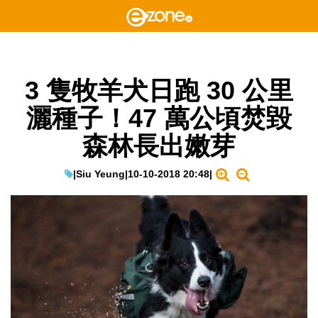
3 隻牧羊犬日跑 30 公里
灑種子！47 萬公頃焚毀
森林長出嫩芽
|
Siu Yeung
|
10-10-2018 20:48
|