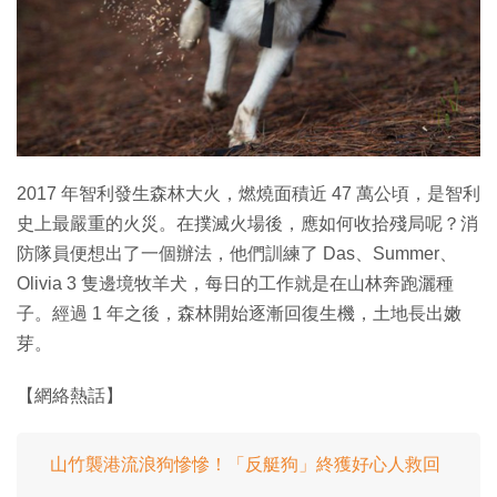
2017 年智利發生森林大火，燃燒面積近 47 萬公頃，是智利
史上最嚴重的火災。在撲滅火場後，應如何收拾殘局呢？消
防隊員便想出了一個辦法，他們訓練了 Das、Summer、
Olivia 3 隻邊境牧羊犬，每日的工作就是在山林奔跑灑種
子。經過 1 年之後，森林開始逐漸回復生機，土地長出嫩
芽。
【網絡熱話】
山竹襲港流浪狗慘慘！「反艇狗」終獲好心人救回