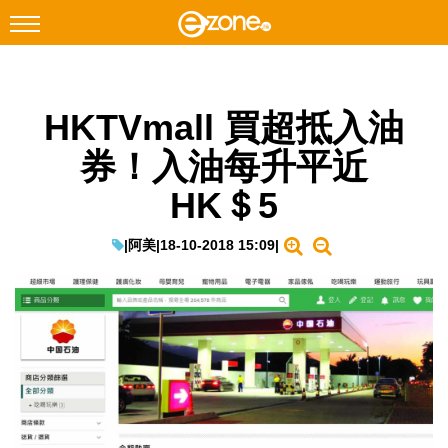
搜尋
HKTVmall 買超抵入油
Facebook
Instagram
券！入油每升平近
科技焦點
HK＄5
網絡生活
遊戲動漫
|
阿美
|
18-10-2018 15:09
|
教學評測
EduTech
IT Times
生成式AI與雲端應用
Enterprise Digital Transformation