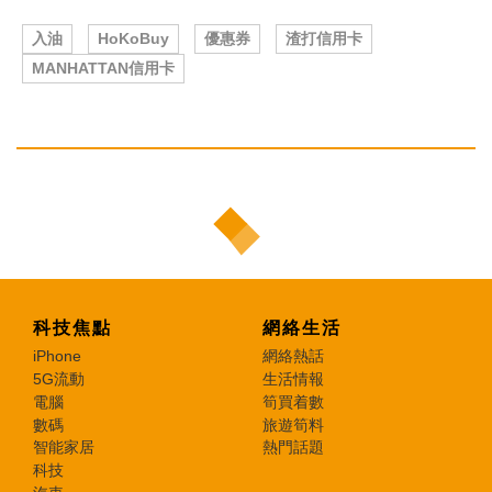
入油
HoKoBuy
優惠券
渣打信用卡
MANHATTAN信用卡
科技焦點
網絡生活
iPhone
網絡熱話
5G流動
生活情報
電腦
筍買着數
數碼
旅遊筍料
智能家居
熱門話題
科技