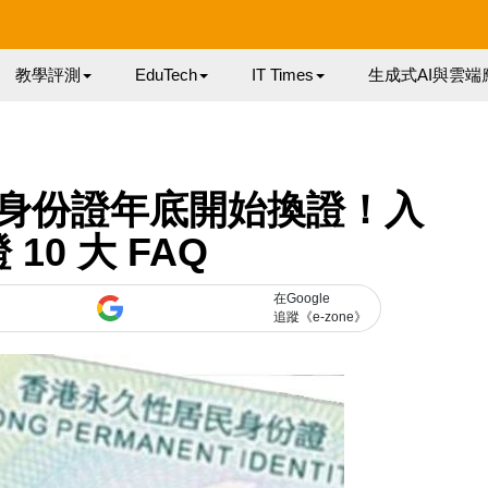
教學評測
EduTech
IT Times
生成式AI與雲端
身份證年底開始換證！入
10 大 FAQ
在Google
追蹤《e-zone》