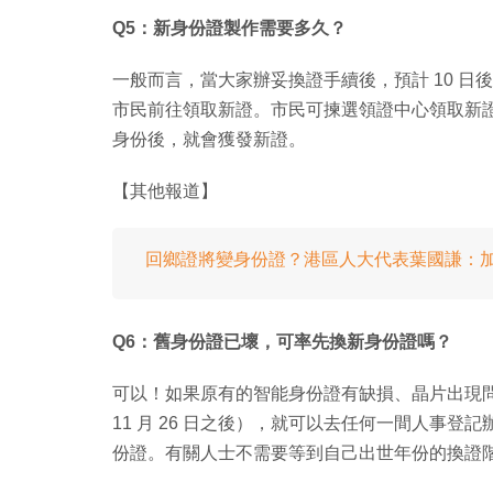
Q5：新身份證製作需要多久？
一般而言，當大家辦妥換證手續後，預計 10 日後
市民前往領取新證。市民可揀選領證中心領取新
身份後，就會獲發新證。
【其他報道】
回鄉證將變身份證？港區人大代表葉國謙：
Q6：舊身份證已壞，可率先換新身份證嗎？
可以！如果原有的智能身份證有缺損、晶片出現
11 月 26 日之後），就可以去任何一間人事
份證。有關人士不需要等到自己出世年份的換證