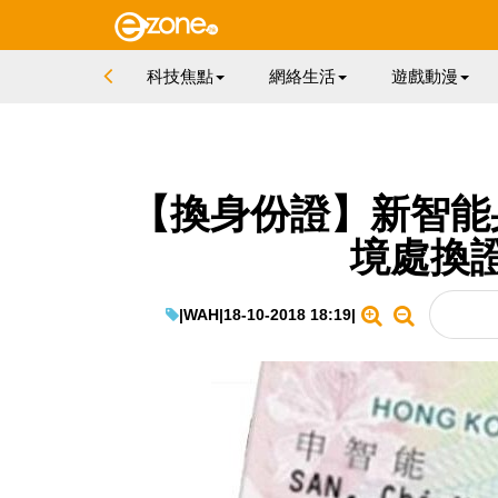
科技焦點
網絡生活
遊戲動漫
【換身份證】新智能
境處換證 
|
WAH
|
18-10-2018 18:19
|