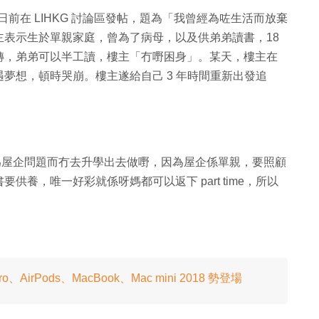
日前在 LIHKG 討論區發帖，題為「我曾經為咗生活而放棄
表示生於單親家庭，曾為了病母，以及供弟弟讀書，18
轉，弟弟可以半工讀，樓主「冇嘢困身」。某天，樓主在
夢想，頓時哭崩。樓主遂給自己 3 年時間重新出發追
因為屋企問題而冇去升學出去做嘢，因為屋企係單親，要照顧
養，唯一好彩就係呀媽都可以返下 part time，所以
ro、AirPods、MacBook、Mac mini 2018 勢登場