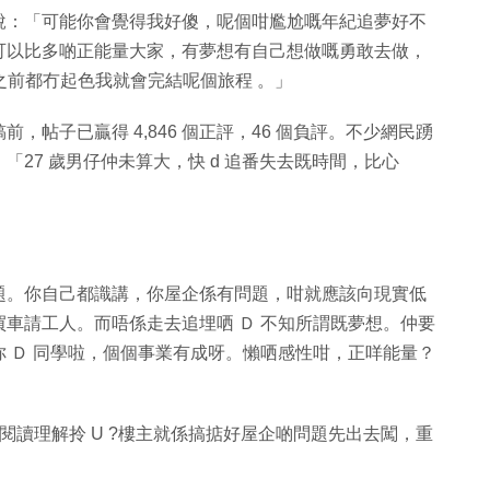
。他說：「可能你會覺得我好傻，呢個咁尷尬嘅年紀追夢好不
可以比多啲正能量大家，有夢想有自己想做嘅勇敢去做，
之前都冇起色我就會完結呢個旅程 。」
帖子已贏得 4,846 個正評，46 個負評。不少網民踴
27 歲男仔仲未算大，快 d 追番失去既時間，比心
題。你自己都識講，你屋企係有問題，咁就應該向現實低
車請工人。而唔係走去追埋哂 Ｄ 不知所謂既夢想。仲要
 Ｄ 同學啦，個個事業有成呀。懶哂感性咁，正咩能量？
閱讀理解拎 U ?樓主就係搞掂好屋企啲問題先出去闖，重