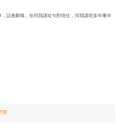
事，話會辭職，佢同我講咗句對唔住，同我講咁多年嚟辛
劈開