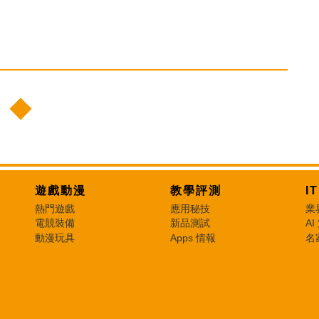
遊戲動漫
教學評測
I
熱門遊戲
應用秘技
業
電競裝備
新品測試
AI
動漫玩具
Apps 情報
名