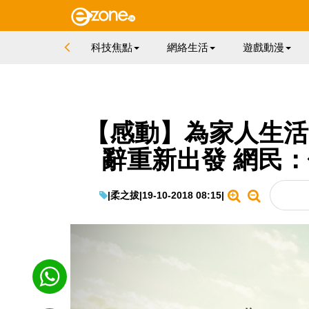
科技焦點
網絡生活
遊戲動漫
【感動】為家人生活曾
辭重新出發 網民
|
柔之拔
|
19-10-2018 08:15
|