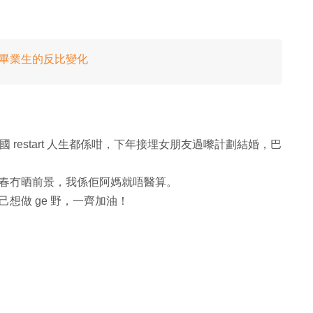
學畢業生的反比變化
去外國 restart 人生都係咁，下年接埋女朋友過嚟計劃結婚，巴
春冇晒前景，我係佢阿媽就唔醫算。
想做 ge 野，一齊加油！