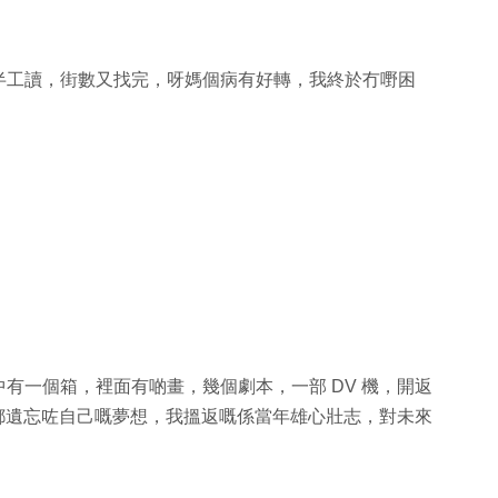
半工讀，街數又找完，呀媽個病有好轉，我終於冇嘢困
有一個箱，裡面有啲畫，幾個劇本，一部 DV 機，開返
，都遺忘咗自己嘅夢想，我搵返嘅係當年雄心壯志，對未來