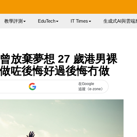
教學評測
EduTech
IT Times
生成式AI與雲端
放棄夢想 27 歲港男裸
：做咗後悔好過後悔冇做
在Google
追蹤《e-zone》