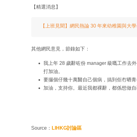
【精選消息】
【上班見聞】網民熱論 30 年來幼稚園與大
其他網民意見，節錄如下：
我上年 28 歲辭咗份 manager 級嘅工作
打加油。
要攞個仔幾十萬醫自己個病，搞到佢冇晒青
加油，支持你。最近我都裸辭，都係想做自己
Source：
LIHKG討論區