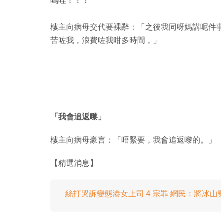
嗚哇！！！
樓主向病母交代要裸辭：「之後我同呀媽講呢件
苦咗我，浪費咗我咁多時間，」
「我會追返嚟」
樓主向病母豪言：「唔緊要，我會追返嚟的。」
【精選消息】
絲打哭訴變態港女上司 4 宗罪 網民：將冰山