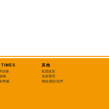
T TIMES
其他
界頭條
私隱政策
 策略
免責聲明
家專欄
聯絡/關於我們