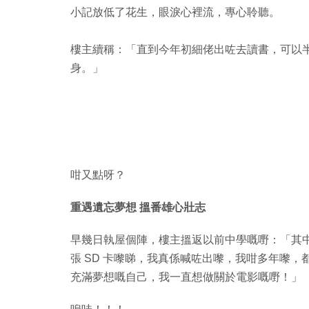
小記放低了花生，眼淚心裡流，專心聆聽。
樓主續稱：「直到今年初細佬出咗去讀書，可以
身。」
咁又點呀？
重遇遺忘夢想 搵番雄心壯志
早幾日執屋個陣，樓主搵返以前中學嘅嘢：「其中
張 SD 卡嚟睇，我真係喊咗出嚟，我咁多年嚟
充滿夢想嘅自己，我一直想做關於電影嘅嘢！」