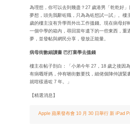
為理想，你可以去到幾盡？27 歲港男「乾乾好」
夢想，頭先我辭咗職，只為為咗想試一試」。樓主
歲的樓主沒有升學而外出工作搵錢。現在病母好
一個中學的箱內，尋回當年遺下的一些東西，重遇
夢，並發帖與網民分享，發放正能量。
病母街數細讀書 巴打棄學去搵錢
樓主在帖子剖白：「小弟今年 27，18 歲之後
有病嘅呀媽，仲有啲街數要找，細佬個陣仲讀緊書要供
就咁樣過咗 7 年。」
【精選消息】
Apple 蘋果發布會 10 月 30 日舉行 新 iPad P