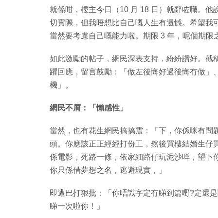
就係咁，樓主今日（10 月 18 日）就辭咗職
切實際，但我唔想比自己嘅人生有遺憾。希望我
當然要考慮自己嘅能力啦。期限 3 年，呢個期限
如此激勵的帖子，網民深表支持，紛紛讚好。截稿前，
躍回應，留言鼓勵：「做左後悔好過後悔冇做」、「
機」。
網民不屑：「懶感性」
當然，也有花生網民搞搞震：「下，你係咪有問
頭。你應該正正經經打份工，然後買樓結婚生仔買
係電影，死路一條，依家細路仔玩泥沙咩，望下你
你只係借夢想之名，逃避現實，」
即遭巴打狠批：「你唔識字定冇睇到篇嘢?定還是
睇一次啦你！」