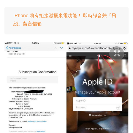
iPhone 將有拒接滋擾來電功能！ 即時靜音兼「飛
綫」留言信箱