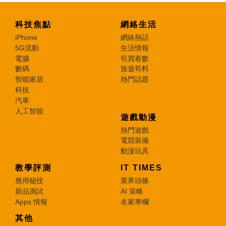
科技焦點
網絡生活
iPhone
網絡熱話
5G流動
生活情報
電腦
筍買着數
數碼
旅遊筍料
智能家居
熱門話題
科技
汽車
人工智能
遊戲動漫
熱門遊戲
電競裝備
動漫玩具
教學評測
IT TIMES
應用秘技
業界頭條
新品測試
AI 策略
Apps 情報
名家專欄
其他