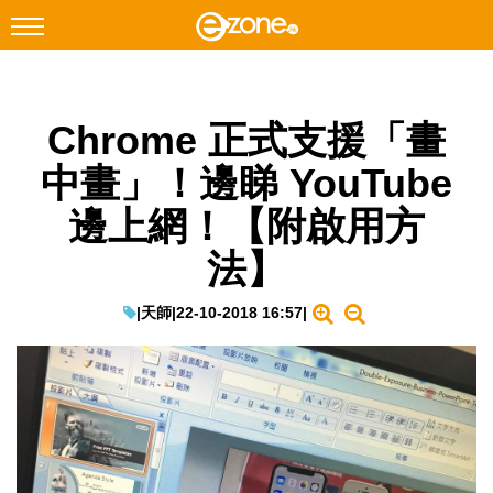
搜尋
Chrome 正式支援「畫
Facebook
Instagram
中畫」！邊睇 YouTube
科技焦點
邊上網！【附啟用方
網絡生活
法】
遊戲動漫
教學評測
|
天師
|
22-10-2018 16:57
|
EduTech
IT Times
生成式AI與雲端應用
Enterprise Digital Transformation