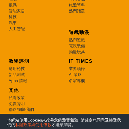
數碼
旅遊筍料
智能家居
熱門話題
科技
汽車
人工智能
遊戲動漫
熱門遊戲
電競裝備
動漫玩具
教學評測
IT TIMES
應用秘技
業界頭條
新品測試
AI 策略
Apps 情報
名家專欄
其他
私隱政策
免責聲明
聯絡/關於我們
本網站使用Cookies來改善您的瀏覽體驗, 請確定您同意及接受我
© 2026 e-zone. All Rights Reserved.
們的
私隱政策與使用條款
才繼續瀏覽。