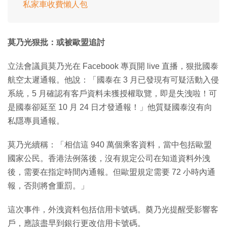
私家車收費懶人包
莫乃光狠批：或被歐盟追討
立法會議員莫乃光在 Facebook 專頁開 live 直播，狠批國泰
航空太遲通報。他說：「國泰在 3 月已發現有可疑活動入侵
系統，5 月確認有客戶資料未獲授權取覽，即是失洩啦！可
是國泰卻延至 10 月 24 日才發通報！」他質疑國泰沒有向
私隱專員通報。
莫乃光續稱：「相信這 940 萬個乘客資料，當中包括歐盟
國家公民。香港法例落後，沒有規定公司在知道資料外洩
後，需要在指定時間內通報。但歐盟規定需要 72 小時內通
報，否則將會重罰。」
這次事件，外洩資料包括信用卡號碼。奠乃光提醒受影響客
戶，應該盡早到銀行更改信用卡號碼。