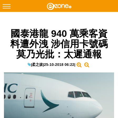
搜尋
國泰港龍 940 萬乘客資
Facebook
Instagram
料遭外洩 涉信用卡號碼
科技焦點
莫乃光批：太遲通報
網絡生活
遊戲動漫
|
柔之拔
|
25-10-2018 06:22
|
教學評測
EduTech
IT Times
生成式AI與雲端應用
Enterprise Digital Transformation