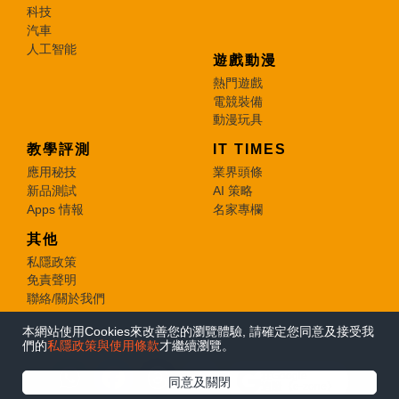
科技
汽車
人工智能
遊戲動漫
熱門遊戲
電競裝備
動漫玩具
教學評測
IT TIMES
應用秘技
業界頭條
新品測試
AI 策略
Apps 情報
名家專欄
其他
私隱政策
免責聲明
聯絡/關於我們
本網站使用Cookies來改善您的瀏覽體驗, 請確定您同意及接受我
© 2026 e-zone. All Rights Reserved.
們的
私隱政策與使用條款
才繼續瀏覽。
在Google
同意及關閉
追蹤《e-zone》