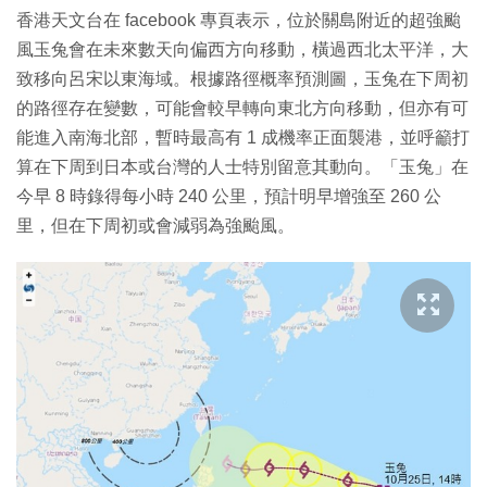
香港天文台在 facebook 專頁表示，位於關島附近的超強颱
風玉兔會在未來數天向偏西方向移動，橫過西北太平洋，大
致移向呂宋以東海域。根據路徑概率預測圖，玉兔在下周初
的路徑存在變數，可能會較早轉向東北方向移動，但亦有可
能進入南海北部，暫時最高有 1 成機率正面襲港，並呼籲打
算在下周到日本或台灣的人士特別留意其動向。「玉兔」在
今早 8 時錄得每小時 240 公里，預計明早增強至 260 公
里，但在下周初或會減弱為強颱風。