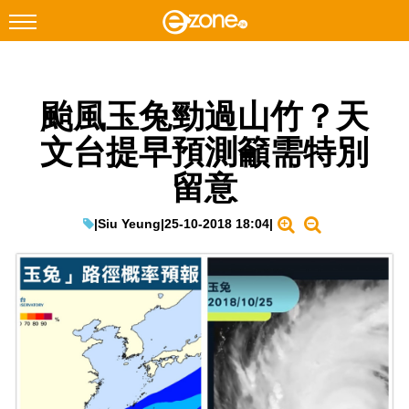
搜尋
颱風玉兔勁過山竹？天
Facebook
Instagram
文台提早預測籲需特別
科技焦點
留意
網絡生活
遊戲動漫
|
Siu Yeung
|
25-10-2018 18:04
|
教學評測
EduTech
IT Times
生成式AI與雲端應用
Enterprise Digital Transformation