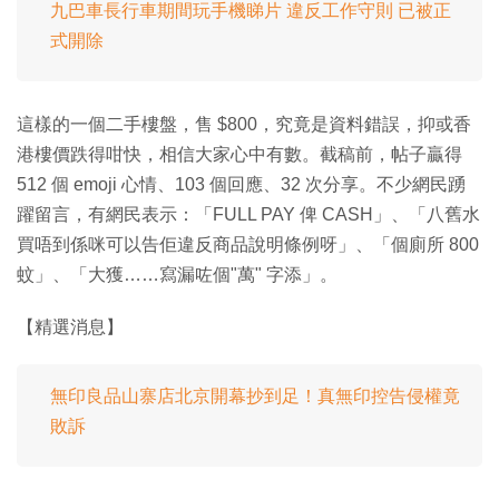
九巴車長行車期間玩手機睇片 違反工作守則 已被正
式開除
這樣的一個二手樓盤，售 $800，究竟是資料錯誤，抑或香
港樓價跌得咁快，相信大家心中有數。截稿前，帖子贏得
512 個 emoji 心情、103 個回應、32 次分享。不少網民踴
躍留言，有網民表示：「FULL PAY 俾 CASH」、「八舊水
買唔到係咪可以告佢違反商品說明條例呀」、「個廁所 800
蚊」、「大獲……寫漏咗個"萬" 字添」。
【精選消息】
無印良品山寨店北京開幕抄到足！真無印控告侵權竟
敗訴