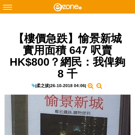
搜尋
【樓價急跌】愉景新城
Facebook
Instagram
實用面積 647 呎賣
科技焦點
HK$800？網民：我俾夠
網絡生活
8 千
遊戲動漫
教學評測
|
柔之拔
|
26-10-2018 04:06
|
EduTech
IT Times
生成式AI與雲端應用
Enterprise Digital Transformation