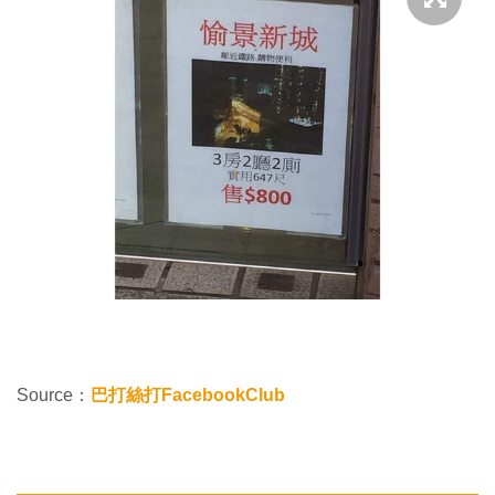
Source：
巴打絲打FacebookClub