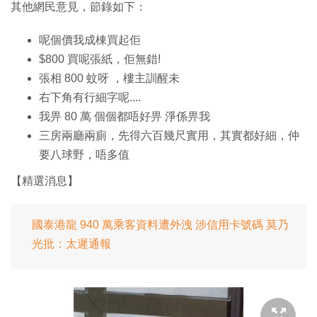
其他網民意見，節錄如下：
呢個價我成棟買起佢
$800 買呢張紙，佢無錯!
張相 800 蚊呀 ，樓主訓醒未
右下角有行細字呢....
我畀 80 萬 個個都唔好畀 淨係畀我
三房兩廳兩廁，先得六百幾尺實用，其實都好細，仲
要八球野，唔多值
【精選消息】
國泰港龍 940 萬乘客資料遭外洩 涉信用卡號碼 莫乃
光批：太遲通報