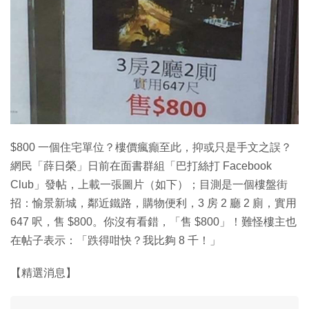
特集
$800 一個住宅單位？樓價瘋癲至此，抑或只是手文之誤？
網民「薛日榮」日前在面書群組「巴打絲打 Facebook
Club」發帖，上載一張圖片（如下）；目測是一個樓盤街
招：愉景新城，鄰近鐵路，購物便利，3 房 2 廳 2 廁，實用
647 呎，售 $800。你沒有看錯，「售 $800」！難怪樓主也
在帖子表示：「跌得咁快？我比夠 8 千！」
【精選消息】