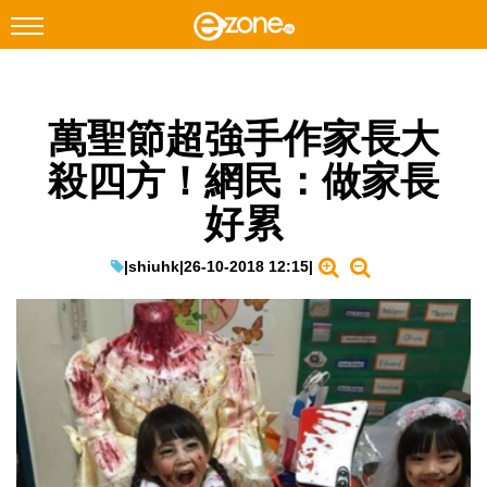
搜尋
萬聖節超強手作家長大
Facebook
Instagram
殺四方！網民：做家長
科技焦點
好累
網絡生活
遊戲動漫
|
shiuhk
|
26-10-2018 12:15
|
教學評測
EduTech
IT Times
生成式AI與雲端應用
Enterprise Digital Transformation