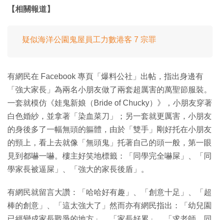
【相關報道】
疑似海洋公園鬼屋員工力數港客 7 宗罪
有網民在 Facebook 專頁「爆料公社」出帖，指出身邊有
「強大家長」為兩名小朋友做了兩套超厲害的萬聖節服裝。
一套就模仿《娃鬼新娘（Bride of Chucky）》，小朋友穿著
白色婚紗，並拿著「染血菜刀」；另一套就更厲害，小朋友
的身後多了一幅無頭的軀體，由於「雙手」剛好托在小朋友
的頸上，看上去就像「無頭鬼」托著自己的頭一般，第一眼
見到都嚇一嚇。樓主好笑地標籤：「同學完全嚇屎」、「同
學家長被逼屎」、「強大的家長後盾」。
有網民就留言大讚：「哈哈好有趣」、「創意十足」、「超
棒的創意」、「這太強大了」然而亦有網民指出：「幼兒園
已經變成家長戰爭的地方」、「家長好累」、「求老師、同