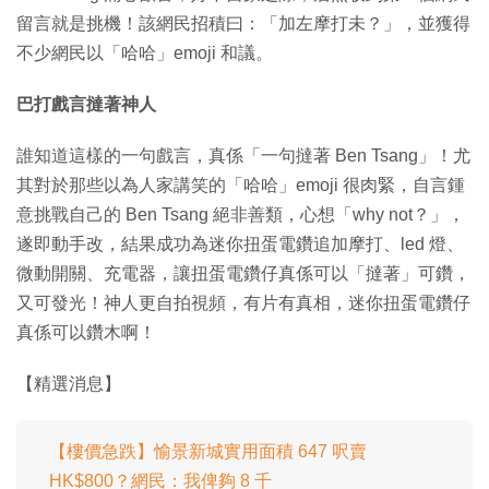
留言就是挑機！該網民招積曰：「加左摩打未？」，並獲得
不少網民以「哈哈」emoji 和議。
巴打戲言撻著神人
誰知道這樣的一句戲言，真係「一句撻著 Ben Tsang」！尤
其對於那些以為人家講笑的「哈哈」emoji 很肉緊，自言鍾
意挑戰自己的 Ben Tsang 絕非善類，心想「why not？」，
遂即動手改，結果成功為迷你扭蛋電鑽追加摩打、led 燈、
微動開關、充電器，讓扭蛋電鑽仔真係可以「撻著」可鑽，
又可發光！神人更自拍視頻，有片有真相，迷你扭蛋電鑽仔
真係可以鑽木啊！
【精選消息】
【樓價急跌】愉景新城實用面積 647 呎賣
HK$800？網民：我俾夠 8 千