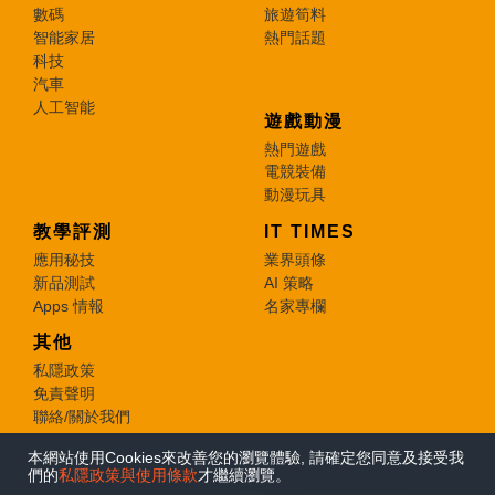
數碼
旅遊筍料
智能家居
熱門話題
科技
汽車
人工智能
遊戲動漫
熱門遊戲
電競裝備
動漫玩具
教學評測
IT TIMES
應用秘技
業界頭條
新品測試
AI 策略
Apps 情報
名家專欄
其他
私隱政策
免責聲明
聯絡/關於我們
本網站使用Cookies來改善您的瀏覽體驗, 請確定您同意及接受我
© 2026 e-zone. All Rights Reserved.
們的
私隱政策與使用條款
才繼續瀏覽。