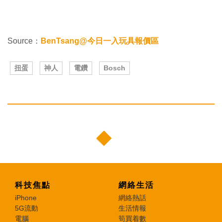
Source：
BenTsang@今日一入玩具報價區
扭蛋
神人
電鑽
Bosch
科技焦點
網絡生活
iPhone
網絡熱話
5G流動
生活情報
電腦
筍買着數