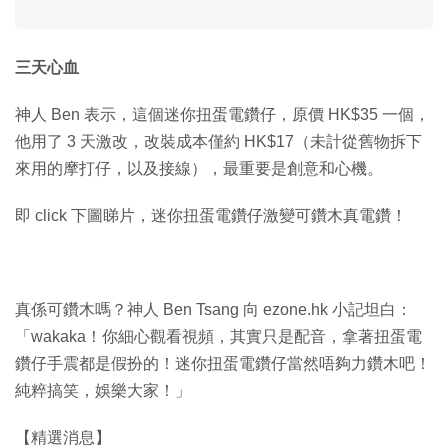
三天心血
神人 Ben 表示，這個迷你扭蛋電鑽仔，原價 HK$35 一個，
他用了 3 天激改，改裝成本僅約 HK$17（未計從舊物拆下
來用的摩打仔，以及接線），最重要是創意和心機。
即 click 下圖睇片，迷你扭蛋電鑽仔激變可鑽木真電鑽！
真係可鑽木嗎？神人 Ben Tsang 向 ezone.hk 小記坦白：
「wakaka！你細心觀看視頻，其實只是配音，拿著扭蛋電
鑽仔手震都是假扮的！迷你扭蛋電鑽仔當然唔夠力鑽木吧！
純粹搞笑，娛樂大家！」
【精選消息】