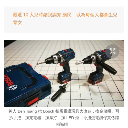
嚴選 10 大兒時錯誤認知 網民：以為每個人都會生兒
育女
神人 Ben Tsang 把 Bosch 扭蛋電鑽玩具大改造，換金屬咀、可
拆手把、加充電器、加摩打、加 LED 燈，令扭蛋電鑽仔真係識
郁識鑽！