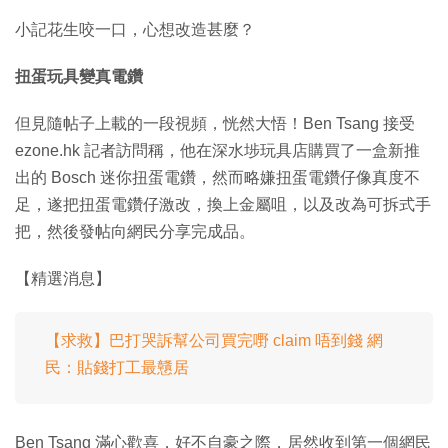
小記花生咬一口，心想改造甚麼？
扭蛋玩具變真電鑽
但見隨帖子上載的一段視頻，恍然大悟！Ben Tsang 接受
ezone.hk 記者訪問稱，他在深水埗玩具店購買了一盒新推
出的 Bosch 迷你扭蛋電鑽，然而略嫌扭蛋電鑽仔像真度不
足，遂把扭蛋電鑽仔激改，換上金屬咀，以及改為可拆式手
把，然後發帖向網民分享完成品。
【精選消息】
【求救】巴打哭訴幫公司買完嘢 claim 唔到錢 網
民：貼錢打工最戇居
Ben Tsang 滿心歡喜，好不自豪之際，居然收到第一個網民