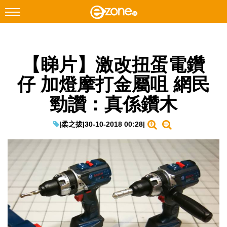
搜尋
【睇片】激改扭蛋電鑽
Facebook
Instagram
仔 加燈摩打金屬咀 網民
科技焦點
勁讚：真係鑽木
網絡生活
遊戲動漫
|
柔之拔
|
30-10-2018 00:28
|
教學評測
EduTech
IT Times
生成式AI與雲端應用
Enterprise Digital Transformation