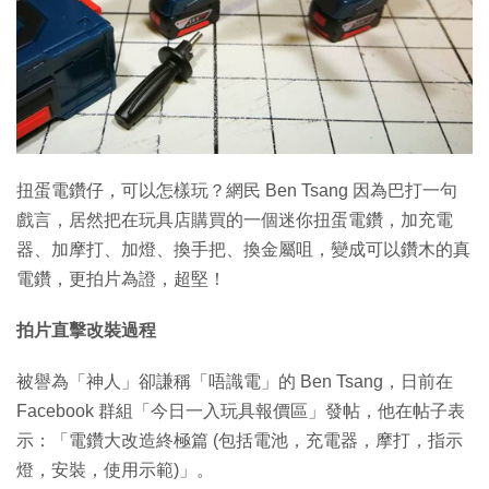
特集
‎扭蛋電鑽仔，可以怎樣玩？網民 Ben Tsang‎ 因為巴打一句
戲言，居然把在玩具店購買的一個迷你扭蛋電鑽，加充電
器、加摩打、加燈、換手把、換金屬咀，變成可以鑽木的真
電鑽，更拍片為證，超堅！
拍片直擊改裝過程
被譽為「神人」卻謙稱「唔識電」的 Ben Tsang，日前在
Facebook 群組「今日一入玩具報價區」發帖，他在帖子表
示：「電鑽大改造終極篇 (包括電池，充電器，摩打，指示
燈，安裝，使用示範)」。