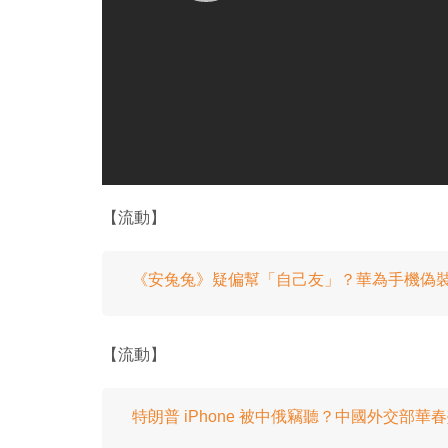
【流動】
《安兔兔》疑偏幫「自己友」？華為手機偽
【流動】
特朗普 iPhone 被中俄竊聽？中國外交部