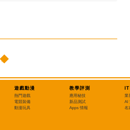
遊戲動漫
教學評測
I
熱門遊戲
應用秘技
業
電競裝備
新品測試
AI
動漫玩具
Apps 情報
名