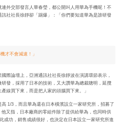
就連外交部發言人華春瑩，都公開叫人用華為手機呢！不
通訊社社長徐靜卻「踢爆」：「你們要知道華為是誰研發
我們手機才不會減速！」
製造業國際論壇上，亞洲通訊社社長徐靜波在演講環節表示，
做研發，採用了日本的技術，又大讚華為總裁聰明，延攬
生產線買下來，而是把人家的頭腦買下來。」
高 1/3，而且華為還在日本橫濱設立一家研究所，招募了
機。他又指，日本廠商的零組件除了提供給華為，也同時供
研發如此成功，銷售成績很好，也決定在日本設立一家研究所進