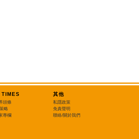
T TIMES
其他
界頭條
私隱政策
 策略
免責聲明
家專欄
聯絡/關於我們