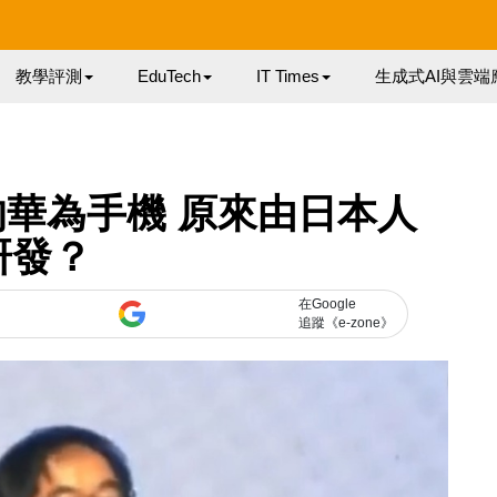
教學評測
EduTech
IT Times
生成式AI與雲端
華為手機 原來由日本人
研發？
在Google
追蹤《e-zone》