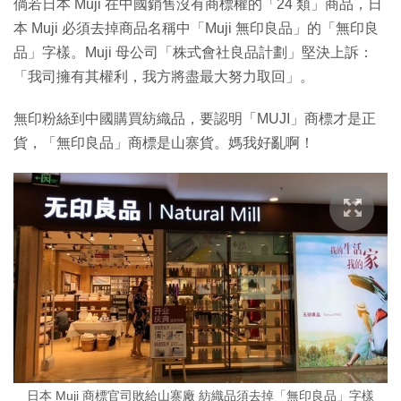
倘若日本 Muji 在中國銷售沒有商標權的「24 類」商品，日
本 Muji 必須去掉商品名稱中「Muji 無印良品」的「無印良
品」字樣。Muji 母公司「株式會社良品計劃」堅決上訴：
「我司擁有其權利，我方將盡最大努力取回」。
無印粉絲到中國購買紡織品，要認明「MUJI」商標才是正
貨，「無印良品」商標是山寨貨。媽我好亂啊！
日本 Muji 商標官司敗給山寨廠 紡織品須去掉「無印良品」字樣