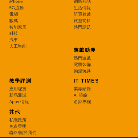
iPhone
網絡熱話
5G流動
生活情報
電腦
筍買着數
數碼
旅遊筍料
智能家居
熱門話題
科技
汽車
人工智能
遊戲動漫
熱門遊戲
電競裝備
動漫玩具
教學評測
IT TIMES
應用秘技
業界頭條
新品測試
AI 策略
Apps 情報
名家專欄
其他
私隱政策
免責聲明
聯絡/關於我們