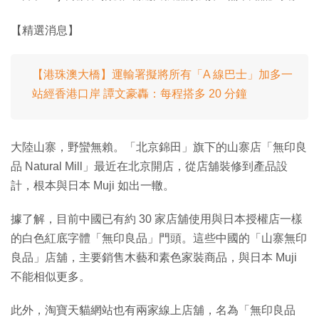
【精選消息】
【港珠澳大橋】運輸署擬將所有「A 線巴士」加多一
站經香港口岸 譚文豪轟：每程搭多 20 分鐘
大陸山寨，野蠻無賴。「北京錦田」旗下的山寨店「無印良
品 Natural Mill」最近在北京開店，從店舖裝修到產品設
計，根本與日本 Muji 如出一轍。
據了解，目前中國已有約 30 家店舖使用與日本授權店一樣
的白色紅底字體「無印良品」門頭。這些中國的「山寨無印
良品」店舖，主要銷售木藝和素色家裝商品，與日本 Muji
不能相似更多。
此外，淘寶天貓網站也有兩家線上店舖，名為「無印良品