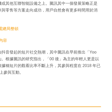
能手機或其他互聯智能設備之上。騰訊其中一個發展策略正是
車與零售等方案走向成功，用戶自然會有更多時間用於消
電總局整頓
瀆內容
抖音發起的短片社交熱潮，其中騰訊在早前推出「Yoo
。根據騰訊的研究指出，「00 後」為主的年輕人更是以
稱短片的觀看比率不斷上升，其參與程度在 2018 年已
台上參與互動。