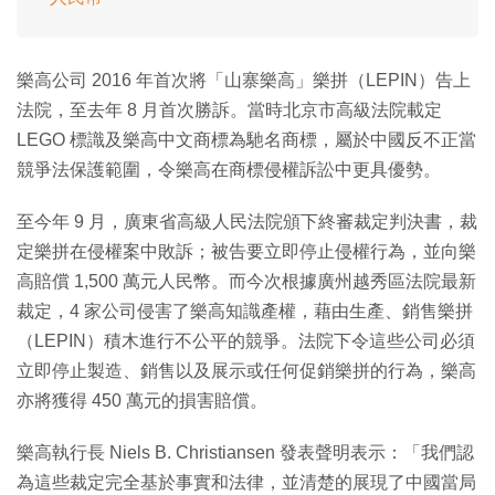
樂高公司 2016 年首次將「山寨樂高」樂拼（LEPIN）告上
法院，至去年 8 月首次勝訴。當時北京市高級法院載定
LEGO 標識及樂高中文商標為馳名商標，屬於中國反不正當
競爭法保護範圍，令樂高在商標侵權訴訟中更具優勢。
至今年 9 月，廣東省高級人民法院頒下終審裁定判決書，裁
定樂拼在侵權案中敗訴；被告要立即停止侵權行為，並向樂
高賠償 1,500 萬元人民幣。而今次根據廣州越秀區法院最新
裁定，4 家公司侵害了樂高知識產權，藉由生產、銷售樂拼
（LEPIN）積木進行不公平的競爭。法院下令這些公司必須
立即停止製造、銷售以及展示或任何促銷樂拼的行為，樂高
亦將獲得 450 萬元的損害賠償。
樂高執行長 Niels B. Christiansen 發表聲明表示：「我們認
為這些裁定完全基於事實和法律，並清楚的展現了中國當局