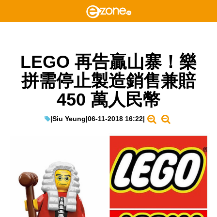
LEGO 再告贏山寨！樂
拼需停止製造銷售兼賠
450 萬人民幣
|
Siu Yeung
|
06-11-2018 16:22
|