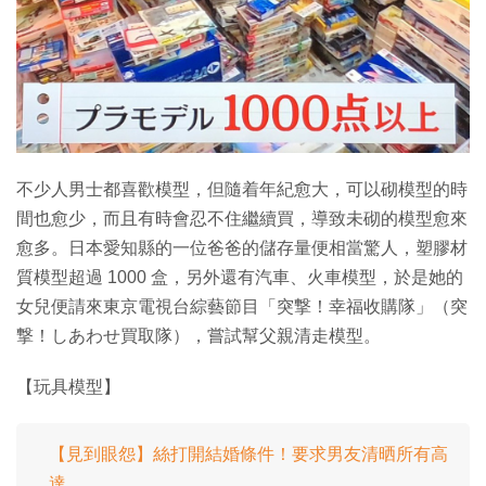
特集
不少人男士都喜歡模型，但隨着年紀愈大，可以砌模型的時
間也愈少，而且有時會忍不住繼續買，導致未砌的模型愈來
愈多。日本愛知縣的一位爸爸的儲存量便相當驚人，塑膠材
質模型超過 1000 盒，另外還有汽車、火車模型，於是她的
女兒便請來東京電視台綜藝節目「突撃！幸福收購隊」（突
撃！しあわせ買取隊），嘗試幫父親清走模型。
【玩具模型】
【見到眼怨】絲打開結婚條件！要求男友清晒所有高
達