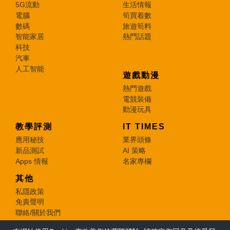
5G流動
生活情報
電腦
筍買着數
數碼
旅遊筍料
智能家居
熱門話題
科技
汽車
人工智能
遊戲動漫
熱門遊戲
電競裝備
動漫玩具
教學評測
IT TIMES
應用秘技
業界頭條
新品測試
AI 策略
Apps 情報
名家專欄
其他
私隱政策
免責聲明
聯絡/關於我們