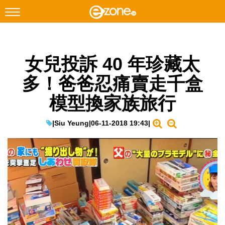
搜尋
女兒投訴 40 年珍藏太
Facebook
Instagram
多！爸爸忍痛賣走千盒
科技焦點
模型換家族旅行
網絡生活
遊戲動漫
|
Siu Yeung
|
06-11-2018 19:43
|
教學評測
EduTech
IT Times
生成式AI與雲端應用
Enterprise Digital Transformation