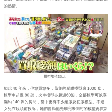
的熱情。
模型堆積如山。
如此 40 年來，他愈買愈多，蒐集的塑膠模型逾 1000 盒，
模型車超過 80 架，火車模型亦超過60架，全部模型可以塞
滿約 140 呎的房間，當中更有不少絕版及初版模型。不過
女兒在鏡頭前投訴，她們曾勸他先砌完未開封的模型再買新