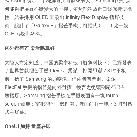
Samsung 表示，手機屏幕尺吋越來越大，Samsung 研究如
何能夠把屏幕不斷變大的手機，依然能夠放進口袋保持便攜
性，結果採用 OLED 開發出 Infinity Flex Display 摺屏技
術，設計了「Galaxy F」摺芒手機；可摺式 OLED 比一般
OLED 纖薄 45%。
內外都有芒 柔派點算好
大陸人肯定知道，中國的柔宇科技（魷魚科技？）已經發表
了世界首款摺芒手機 FlexPai 柔派，打開即變 7.8 吋平板
機，搶了 Samsung 的頭啖湯。但兩者有差別。柔派
FlexPai 手機的摺芒是向外對摺，換言之從頭到尾都只有一
塊摺屏。Samsung 摺芒手機在手機表面有一塊 touch
screen 觸屏；當把摺芒手機打開，裡面尚有一塊 7.3 吋對摺
式主屏幕。
OneUI 加持 量產在即