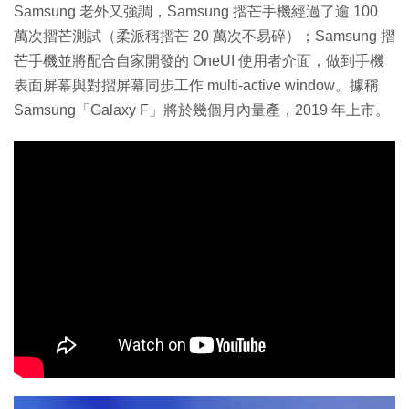
Samsung 老外又強調，Samsung 摺芒手機經過了逾 100
萬次摺芒測試（柔派稱摺芒 20 萬次不易碎）；Samsung 摺
芒手機並將配合自家開發的 OneUI 使用者介面，做到手機
表面屏幕與對摺屏幕同步工作 multi-active window。據稱
Samsung「Galaxy F」將於幾個月內量產，2019 年上市。