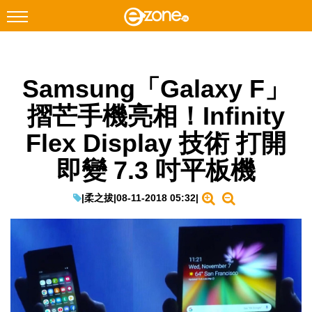
搜尋
Samsung「Galaxy F」
Facebook
Instagram
摺芒手機亮相！Infinity
科技焦點
Flex Display 技術 打開
網絡生活
即變 7.3 吋平板機
遊戲動漫
教學評測
|
柔之拔
|
08-11-2018 05:32
|
EduTech
IT Times
生成式AI與雲端應用
Enterprise Digital Transformation