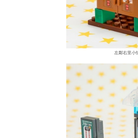
左鄰右里小情