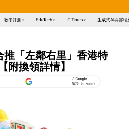
教學評測
EduTech
IT Times
生成式AI與雲端
小丸子合推「左鄰右里」香港特
【附換領詳情】
在Google
追蹤《e-zone》