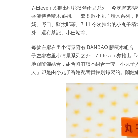
7-Eleven 又推出印花換領產品系列，今次聯
香港特色積木系列。一套 8 款小丸子積木系列
媽、野口、豬太郎等。7-11 今次推出的小丸子積
外，還有茶記、小巴站等。
每款左鄰右里小情景附有 BANBAO 膠積木組合
子左鄰右里小情景系列之外，7-Eleven 亦
地跟鬧鐘結合，組合附有積木組合一套、小丸子
人」即是由小丸子香港配音員特別錄製的。鬧鐘