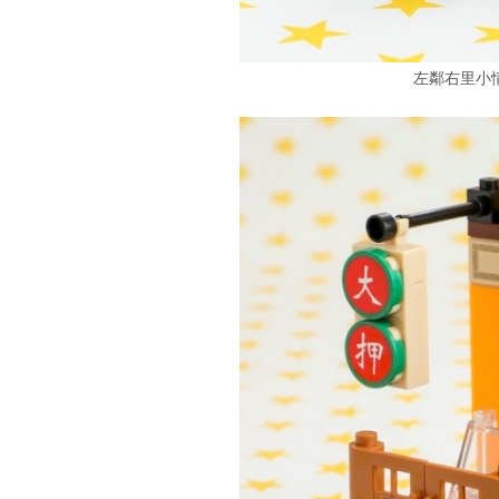
左鄰右里小情