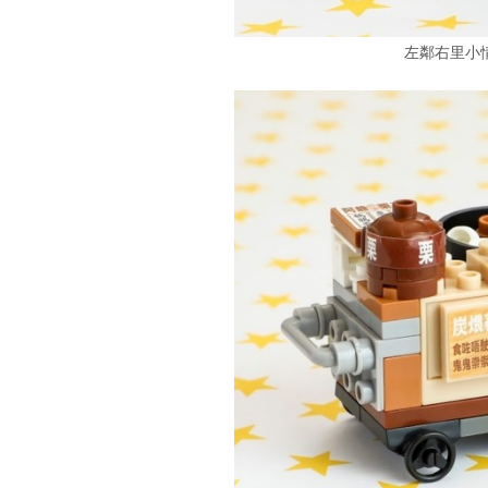
左鄰右里小情