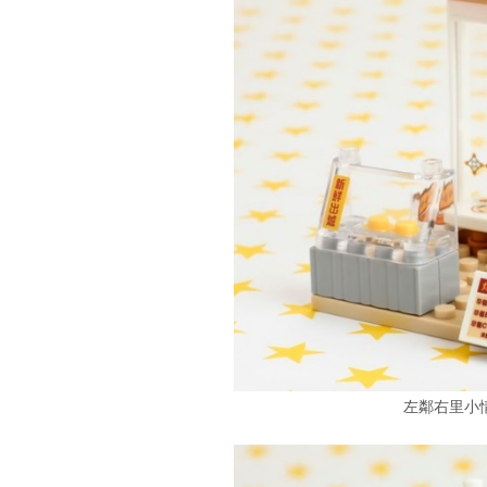
左鄰右里小情