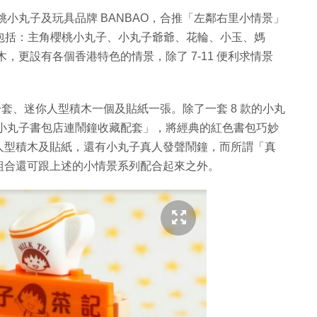
乘櫻桃小丸子及玩具品牌 BANBAO，合推「左鄰右里小情景」
，包括：主角櫻桃小丸子、小丸子爺爺、花輪、小玉、媽
木，更設有各個香港特色的情景，除了 7-11 便利求情景
一套、迷你人型積木一個及貼紙一張。除了一套 8 款的小丸
推出「小丸子書包店連鬧鐘收藏配套」，將經典的紅色書包巧妙
人型積木及貼紙，還有小丸子真人發聲鬧鐘，而所謂「真
組合還可跟上述的小情景系列配合起來之外。