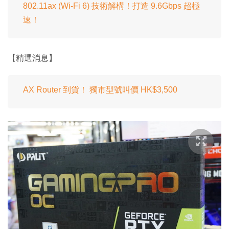
802.11ax (Wi-Fi 6) 技術解構！打造 9.6Gbps 超極
速！
【精選消息】
AX Router 到貨！ 獨市型號叫價 HK$3,500