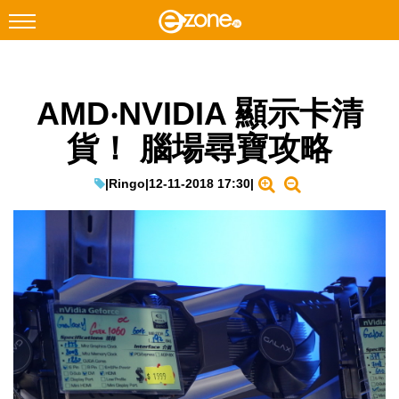
搜尋
AMD‧NVIDIA 顯示卡清
Facebook
Instagram
貨！ 腦場尋寶攻略
科技焦點
網絡生活
|
Ringo
|
12-11-2018 17:30
|
遊戲動漫
教學評測
EduTech
IT Times
生成式AI與雲端應用
Enterprise Digital Transformation