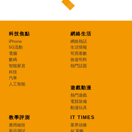
科技焦點
網絡生活
iPhone
網絡熱話
5G流動
生活情報
電腦
筍買着數
數碼
旅遊筍料
智能家居
熱門話題
科技
汽車
人工智能
遊戲動漫
熱門遊戲
電競裝備
動漫玩具
教學評測
IT TIMES
應用秘技
業界頭條
新品測試
AI 策略